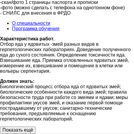
-скан/фото 1 страницы паспорта и прописки
-фото (можно сделать с телефона на однотонном фоне)
- СНИЛС для внесения в ФРДО
О специальности
Программа обучения
Характеристика работ.
Отбор яда у ядовитых -змей разных видов в
герпетологических лабораториях. Доведение полученного
яда до сухого состояния. Определение токсичности яда.
Взвешивание яда. Приемка отловленных ядовитых змей,
измерение их, взвешивание и помещение в клетки или
вольеры серпентария.
Должен знать:
Биологический процесс отбора яда от ядовитых змей;
биологические особенности каждого вида змей; правила
безопасности труда при работе со змеями и ядами; меры
профилактики укусов змей, и оказание первой помощи
пострадавшему от укусов; санитарно-технические
требования, предъявляемые к оснащению
герпетологических лабораторий.
Показать ещё