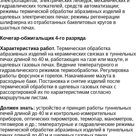
электролафетов, электрических лебедок, механических и
гидравлических толкателей, средств автоматизации;
режимы термической обработки абразивных изделий в
щелевых электрических печах; режимы регенерации
шлифзерна из отработанных бакелитовых кругов в
шахтных печах.
Кочегар-обжигальщик 4-го разряда
Характеристика работ.
Термическая обработка
абразивных изделий на керамических связках в туннельных
печах длиной по 40 м, работающих на газе или мазуте, и
щелевых газовых печах. Ведение температурного и
гидравлического режимов термообработки. Регулировка
работы форсунок и горелок. Накачивание мазута в
расходные баки. Постановка и снятие изделий после
термической обработки в щелевых газовых печах с
рассортировкой их по характеристикам согласно
маршрутным листам.
Должен знать:
устройство и принцип работы туннельных
печей длиной до 40 м и контрольно-измерительных
приборов, оптических пирометров, термопар, манометров,
тягомеров и др.; температурные и гидравлические режимы
термической обработки абразивных изделий в туннельных
печах длиной до 40 м и щелевых газовых печах.