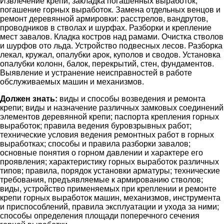
Извлечение крепи, закладка погашенных выработок,
погашение горных выработок. Замена отдельных венцов и
ремонт деревянной армировки: расстрелов, вандрутов,
проводников в стволах и шурфах. Разборки и крепление
мест завалов. Кладка костров над рамами. Очистка стволов
и шурфов ото льда. Устройство подвесных лесов. Разборка
лекал, кружал, опалубки арок, куполов и сводов. Установка
опалубки колонн, балок, перекрытий, стен, фундаментов.
Выявление и устранение неисправностей в работе
обслуживаемых машин и механизмов.
Должен знать:
виды и способы возведения и ремонта
крепи; виды и назначение различных замковых соединений
элементов деревянной крепи; паспорта крепления горных
выработок; правила ведения буровзрывных работ;
технические условия ведения ремонтных работ в горных
выработках; способы и правила разборки завалов;
основные понятия о горном давлении и характере его
проявления; характеристику горных выработок различных
типов; правила, порядок установки арматуры; технические
требования, предъявляемые к армированию стволов;
виды, устройство применяемых при креплении и ремонте
крепи горных выработок машин, механизмов, инструмента
и приспособлений, правила эксплуатации и ухода за ними;
способы определения площади поперечного сечения