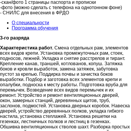
-скан/фото 1 страницы паспорта и прописки
-фото (можно сделать с телефона на однотонном фоне)
- СНИЛС для внесения в ФРДО
О специальности
Программа обучения
3-го разряда
Характеристика работ.
Смена отдельных рам, элементов
всех видов крепи. Установка промежуточных рам, стоек,
подносов, лежней. Укладка и снятие расстрелов и тирант.
Крепление канав, траншей, котлованов, копуш. Затяжка
боков и кровли выработок, замена затяжек, забутовка
пустот за крепью. Поддирка почвы и зачистка боков
выработки. Подбор и заготовка всех элементов крепи и
опалубки, подноска к месту работы. Подготовка вруба для
перемычек. Возведение всех видов перемычек и их
ремонт. Устройство и ремонт вентиляционных дверей,
окон, замерных станций, деревянных щитов, труб,
заслонов, подмостей. Установка дверных коробок. Навеска
дверей, устройство деревянных полков, укладка гибкого
настила, установка стеллажей. Установка решетки на
гезенках, лестничных полков и лестниц в гезенках.
Обшивка вентиляционных стволов шахт. Разборка простых