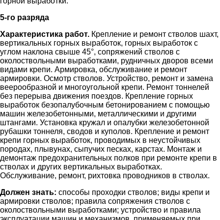
горной выработки.
5-го разряда
Характеристика работ.
Крепление и ремонт стволов шахт,
вертикальных горных выработок, горных выработок с
углом наклона свыше 45°, сопряжений стволов с
околоствольными выработками, рудничных дворов всеми
видами крепи. Армировка, обслуживание и ремонт
армировки. Осмотр стволов. Устройство, ремонт и замена
веерообразной и многоугольной крепи. Ремонт тоннелей
без перерыва движения поездов. Крепление горных
выработок безопалубочным бетонированием с помощью
машин железобетонными, металлическими и другими
штангами. Установка кружал и опалубки железобетонной
рубашки тоннеля, сводов и куполов. Крепление и ремонт
крепи горных выработок, проводимых в неустойчивых
породах, плывунах, сыпучих песках, карстах. Монтаж и
демонтаж предохранительных полков при ремонте крепи в
стволах и других вертикальных выработках.
Обслуживание, ремонт, рихтовка проводников в стволах.
Должен знать:
способы проходки стволов; виды крепи и
армировки стволов; правила сопряжения стволов с
околоствольными выработками; устройство и правила
эксплуатации машин и механизмов, применяемых при