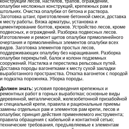
конструкций лесов, настилов, трапов, ограждений,
опалубки несложных конструкций, крепежных рам в
штольнях. Очистка опалубки от бетона и раствора.
Заготовка штанг, приготовление бетонной смеси, доставка
к месту работы. Вязка арматуры, установка и
цементирование болтов, крюков. Устройство лесов, кроме
подвесных, и ограждений. Разборка подвесных лесов.
Изготовление и ремонт щитов опалубки прямолинейного
очертания и прямолинейных элементов опалубки всех
видов. Заготовка элементов простых лесов,
поддерживающих опалубку без наращивания. Разборка
опалубки перекрытий, балок и колонн подземных
сооружений. Настилка и перестилка рельсовых путей.
Доставка породы вагонетками к месту сухой закладки
выработанного пространства. Откатка вагонеток с породой
и подкатка порожняка. Уборка породы.
Должен знать:
условия проведения крепежных и
ремонтных работ в горных выработках; основные виды
деревянной, металлической, железобетонной призабойной
и специальной крепи, правила и рациональные приемы
замены отдельных рам и элементов рам крепи, лесов и
опалубки; принцип действия применяемого инструмента;
правила обращения с кабельной и контактной сетью;
технические требования, предъявляемые к элементам