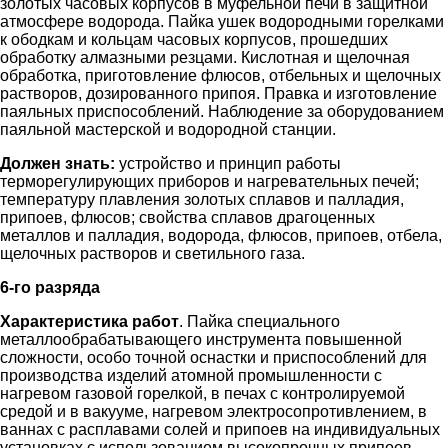
золотых часовых корпусов в муфельной печи в защитной
атмосфере водорода. Пайка ушек водородными горелками
к ободкам и кольцам часовых корпусов, прошедших
обработку алмазными резцами. Кислотная и щелочная
обработка, приготовление флюсов, отбельных и щелочных
растворов, дозированного припоя. Правка и изготовление
паяльных приспособлений. Наблюдение за оборудованием
паяльной мастерской и водородной станции.
Должен знать:
устройство и принцип работы
терморегулирующих приборов и нагревательных печей;
температуру плавления золотых сплавов и палладия,
припоев, флюсов; свойства сплавов драгоценных
металлов и палладия, водорода, флюсов, припоев, отбела,
щелочных растворов и светильного газа.
6-го разряда
Характеристика работ
. Пайка специального
металлообрабатывающего инструмента повышенной
сложности, особо точной оснастки и приспособлений для
производства изделий атомной промышленности с
нагревом газовой горелкой, в печах с контролируемой
средой и в вакууме, нагревом электросопротивлением, в
ваннах с расплавами солей и припоев на индивидуальных
установках с использованием высокопрочных припоев.