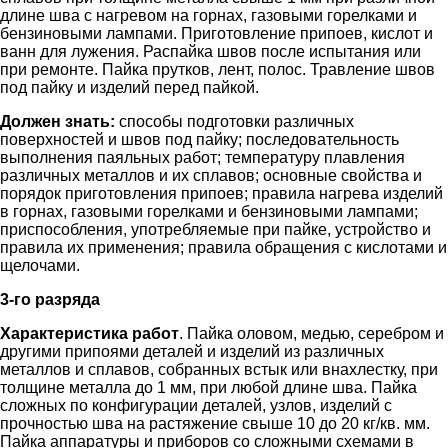
длине шва с нагревом на горнах, газовыми горелками и
бензиновыми лампами. Приготовление припоев, кислот и
ванн для лужения. Распайка швов после испытания или
при ремонте. Пайка прутков, лент, полос. Травление швов
под пайку и изделий перед пайкой.
Должен знать:
способы подготовки различных
поверхностей и швов под пайку; последовательность
выполнения паяльных работ; температуру плавления
различных металлов и их сплавов; основные свойства и
порядок приготовления припоев; правила нагрева изделий
в горнах, газовыми горелками и бензиновыми лампами;
приспособления, употребляемые при пайке, устройство и
правила их применения; правила обращения с кислотами и
щелочами.
3-го разряда
Характеристика работ
. Пайка оловом, медью, серебром и
другими припоями деталей и изделий из различных
металлов и сплавов, собранных встык или внахлестку, при
толщине металла до 1 мм, при любой длине шва. Пайка
сложных по конфигурации деталей, узлов, изделий с
прочностью шва на растяжение свыше 10 до 20 кг/кв. мм.
Пайка аппаратуры и приборов со сложными схемами в