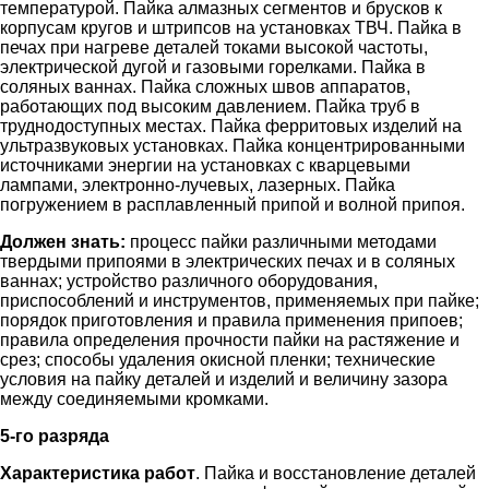
температурой. Пайка алмазных сегментов и брусков к
корпусам кругов и штрипсов на установках ТВЧ. Пайка в
печах при нагреве деталей токами высокой частоты,
электрической дугой и газовыми горелками. Пайка в
соляных ваннах. Пайка сложных швов аппаратов,
работающих под высоким давлением. Пайка труб в
труднодоступных местах. Пайка ферритовых изделий на
ультразвуковых установках. Пайка концентрированными
источниками энергии на установках с кварцевыми
лампами, электронно-лучевых, лазерных. Пайка
погружением в расплавленный припой и волной припоя.
Должен знать:
процесс пайки различными методами
твердыми припоями в электрических печах и в соляных
ваннах; устройство различного оборудования,
приспособлений и инструментов, применяемых при пайке;
порядок приготовления и правила применения припоев;
правила определения прочности пайки на растяжение и
срез; способы удаления окисной пленки; технические
условия на пайку деталей и изделий и величину зазора
между соединяемыми кромками.
5-го разряда
Характеристика работ
. Пайка и восстановление деталей