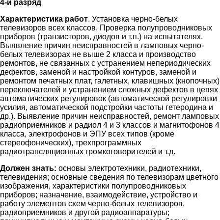
4-й разряд
Характеристика работ
. Установка черно-белых
телевизоров всех классов. Проверка полупроводниковых
приборов (транзисторов, диодов и т.п.) на испытателях.
Выявление причин неисправностей в ламповых черно-
белых телевизорах не выше 2 класса и производство
ремонтов, не связанных с устранением непериодических
дефектов, заменой и настройкой контуров, заменой и
ремонтом печатных плат, галетных, клавишных (кнопочных)
переключателей и устранением сложных дефектов в цепях
автоматических регулировок (автоматической регулировки
усилия, автоматической подстройки частоты гетеродина и
др.). Выявление причин неисправностей, ремонт ламповых
радиоприемников и радиол 4 и 3 классов и магнитофонов 4
класса, электрофонов и ЭПУ всех типов (кроме
стереофонических), трехпрограммных
радиотрансляционных громкоговорителей и т.д.
Должен знать:
основы электротехники, радиотехники,
телевидения; основные сведения по телевизорам цветного
изображения, характеристики полупроводниковых
приборов; назначение, взаимодействие, устройство и
работу элементов схем черно-белых телевизоров,
радиоприемников и другой радиоаппаратуры;