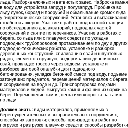
льда. Разборка елочных и ветвистых завес. Наброска камня
в воду для устройства запруд и полузапруд. Пробивка во
льду лунок, борозд и прорубей и обкалывание кромок льда
у гидротехнических сооружений. Установка и вытаскивание
столбов и анкеров. Участие в работе водолазной станции
по обследованию дна акваторий, подводных частей
сооружений и снятие поперечников. Участие в работах с
берега, со льда или с плавучих средств по укладке
подводных трубопроводов протаскиванием по дну и других
подводно-технических работах, установке и разборке
деревянных конструкций, спиливанию свай и шпунтовых
рядов, элементов вручную, выдергиванию деревянных
свай, прокладке тросов через водоем, установке и
разборке щитовой опалубки для подводного
бетонирования, укладке бетонной смеси под воду, подъеме
затонувших предметов, перемещений материалов с берега
в сооружения на воде и др. Транспортировка лодками
материалов и людей. Выгрузка камня и фашин из баржи на
берег. Перемещение камня, песка или хвороста на санях
по льду.
Должен знать:
виды материалов, применяемых в
берегоукрепительных и выправительных сооружениях,
способы их заготовки; способы производства работ по
погрузке и разгрузке плавучих средств; способы разработки