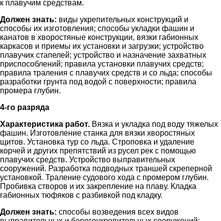
к плавучим средствам.
Должен знать:
виды укрепительных конструкций и
способы их изготовления; способы укладки фашин и
канатов в хворостяные конструкции, вязки габионных
каркасов и приемы их установки и загрузки; устройство
плавучих стапелей; устройство и назначение захватных
приспособлений; правила установки плавучих средств;
правила траления с плавучих средств и со льда; способы
разработки грунта под водой с поверхности; правила
промера глубин.
4-го разряда
Характеристика работ.
Вязка и укладка под воду тяжелых
фашин. Изготовление станка для вязки хворостяных
щитов. Установка тур со льда. Строповка и удаление
корчей и других препятствий из русел рек с помощью
плавучих средств. Устройство выправительных
сооружений. Разработка подводных траншей скреперной
установкой. Траление судового хода с промером глубин.
Пробивка створов и их закрепление на плаву. Кладка
габионных тюфяков с разбивкой под кладку.
Должен знать:
способы возведения всех видов
выправительных и берегоукрепительных сооружений;