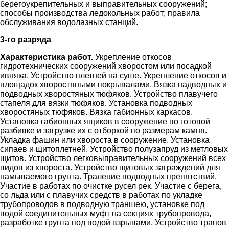
берегоукрепительных и выправительных сооружений;
способы производства ледокольных работ; правила
обслуживания водолазных станций.
3-го разряда
Характеристика работ.
Укрепление откосов
гидротехнических сооружений хворостом или посадкой
ивняка. Устройство плетней на суше. Укрепление откосов и
площадок хворостяными покрывалами. Вязка надводных и
подводных хворостяных тюфяков. Устройство плавучего
стапеля для вязки тюфяков. Установка подводных
хворостяных тюфяков. Вязка габионных каркасов.
Установка габионных ящиков в сооружение по готовой
разбивке и загрузке их с отборкой по размерам камня.
Укладка фашин или хвороста в сооружение. Установка
сипаев и щитоплетней. Устройство полузапруд из метловых
щитов. Устройство легковыправительных сооружений всех
видов из хвороста. Устройство щитовых заграждений для
намываемого грунта. Траление подводных препятствий.
Участие в работах по очистке русел рек. Участие с берега,
со льда или с плавучих средств в работах по укладке
трубопроводов в подводную траншею, установке под
водой соединительных муфт на секциях трубопровода,
разработке грунта под водой взрывами. Устройство трапов