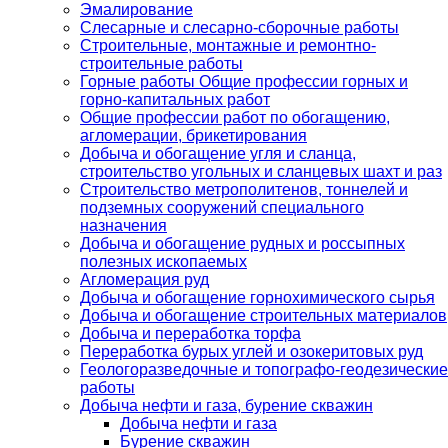
Эмалирование
Слесарные и слесарно-сборочные работы
Строительные, монтажные и ремонтно-
строительные работы
Горные работы Общие профессии горных и
горно-капитальных работ
Общие профессии работ по обогащению,
агломерации, брикетирования
Добыча и обогащение угля и сланца,
строительство угольных и сланцевых шахт и раз
Строительство метрополитенов, тоннелей и
подземных сооружений специального
назначения
Добыча и обогащение рудных и россыпных
полезных ископаемых
Агломерация руд
Добыча и обогащение горнохимического сырья
Добыча и обогащение строительных материалов
Добыча и переработка торфа
Переработка бурых углей и озокеритовых руд
Геологоразведочные и топографо-геодезические
работы
Добыча нефти и газа, бурение скважин
Добыча нефти и газа
Бурение скважин