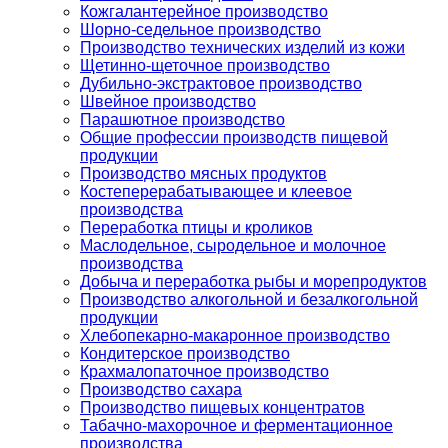
Кожгалантерейное производство
Шорно-седельное производство
Производство технических изделий из кожи
Щетинно-щеточное производство
Дубильно-экстрактовое производство
Швейное производство
Парашютное производство
Общие профессии производств пищевой
продукции
Производство мясных продуктов
Костеперерабатывающее и клеевое
производства
Переработка птицы и кроликов
Маслодельное, сыродельное и молочное
производства
Добыча и переработка рыбы и морепродуктов
Производство алкогольной и безалкогольной
продукции
Хлебопекарно-макаронное производство
Кондитерское производство
Крахмалопаточное производство
Производство сахара
Производство пищевых концентратов
Табачно-махорочное и ферментационное
производства