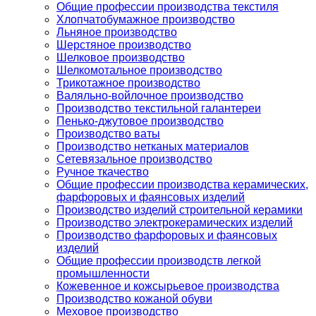
Общие профессии производства текстиля
Хлопчатобумажное производство
Льняное производство
Шерстяное производство
Шелковое производство
Шелкомотальное производство
Трикотажное производство
Валяльно-войлочное производство
Производство текстильной галантереи
Пенько-джутовое производство
Производство ваты
Производство нетканых материалов
Сетевязальное производство
Ручное ткачество
Общие профессии производства керамических,
фарфоровых и фаянсовых изделий
Производство изделий строительной керамики
Производство электрокерамических изделий
Производство фарфоровых и фаянсовых
изделий
Общие профессии производств легкой
промышленности
Кожевенное и кожсырьевое производства
Производство кожаной обуви
Меховое производство