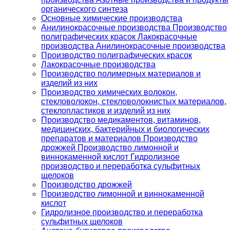
органического синтеза
Основные химические производства
Анилинокрасочные производства Производство
полиграфических красок Лакокрасочные
производства Анилинокрасочные производства
Производство полиграфических красок
Лакокрасочные производства
Производство полимерных материалов и
изделий из них
Производство химических волокон,
стекловолокон, стекловолокнистых материалов,
стеклопластиков и изделий из них
Производство медикаментов, витаминов,
медицинских, бактерийных и биологических
препаратов и материалов Производство
дрожжей Производство лимонной и
виннокаменной кислот Гидролизное
производство и переработка сульфитных
щелоков
Производство дрожжей
Производство лимонной и виннокаменной
кислот
Гидролизное производство и переработка
сульфитных щелоков