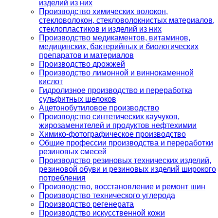
изделий из них
Производство химических волокон,
стекловолокон, стекловолокнистых материалов,
стеклопластиков и изделий из них
Производство медикаментов, витаминов,
медицинских, бактерийных и биологических
препаратов и материалов
Производство дрожжей
Производство лимонной и виннокаменной
кислот
Гидролизное производство и переработка
сульфитных щелоков
Ацетонобутиловое производство
Производство синтетических каучуков,
жирозаменителей и продуктов нефтехимии
Химико-фотографическое производство
Общие профессии производства и переработки
резиновых смесей
Производство резиновых технических изделий,
резиновой обуви и резиновых изделий широкого
потребления
Производство, восстановление и ремонт шин
Производство технического углерода
Производство регенерата
Производство искусственной кожи