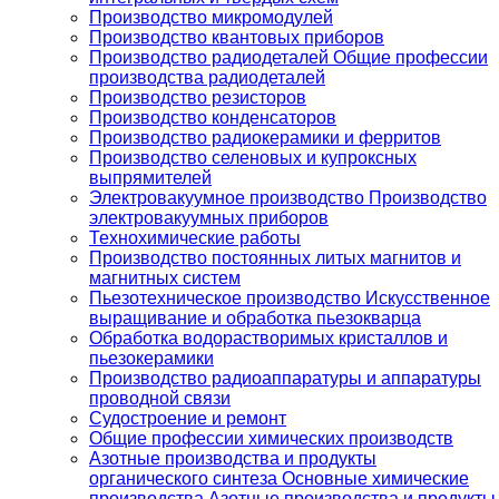
Производство микромодулей
Производство квантовых приборов
Производство радиодеталей Общие профессии
производства радиодеталей
Производство резисторов
Производство конденсаторов
Производство радиокерамики и ферритов
Производство селеновых и купроксных
выпрямителей
Электровакуумное производство Производство
электровакуумных приборов
Технохимические работы
Производство постоянных литых магнитов и
магнитных систем
Пьезотехническое производство Искусственное
выращивание и обработка пьезокварца
Обработка водорастворимых кристаллов и
пьезокерамики
Производство радиоаппаратуры и аппаратуры
проводной связи
Судостроение и ремонт
Общие профессии химических производств
Азотные производства и продукты
органического синтеза Основные химические
производства Азотные производства и продукты