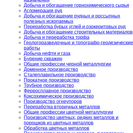
Добыча и обогащение горнохимического сырья
Агломерация руд
Добыча и обогащение рудных и россыпных
полезных ископаемых
Переработка бурых углей и озокеритовых руд
Добыча и обогащение строительных материалов
Добыча и переработка торфа
Геологоразведочные и топографо-геодезические
работы
Добыча нефти и газа
Бурение скважин
Общие профессии черной металлургии
Доменное производство
Сталеплавильное производство
Прокатное производство
Трубное производство
Ферросплавное производство
Коксохимическое производство
Производство огнеупоров
Переработка вторичных металлов
Общие профессии цветной металлургии
Производство цветных, редких металлов и
порошков из цветных металлов
Обработка цветных металлов