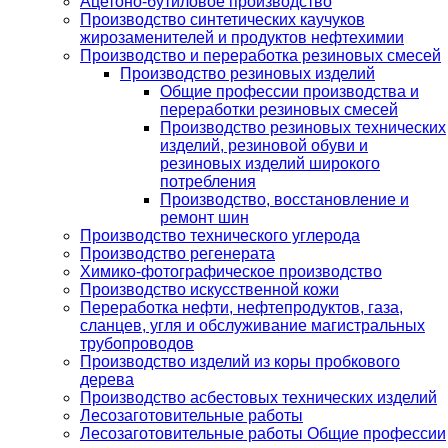
Ацетоно-бутиловое производство
Производство синтетических каучуков
жирозаменителей и продуктов нефтехимии
Производство и переработка резиновых смесей
Производство резиновых изделий
Общие профессии производства и
переработки резиновых смесей
Производство резиновых технических
изделий, резиновой обуви и
резиновых изделий широкого
потребления
Производство, восстановление и
ремонт шин
Производство технического углерода
Производство регенерата
Химико-фотографическое производство
Производство искусственной кожи
Переработка нефти, нефтепродуктов, газа,
сланцев, угля и обслуживание магистральных
трубопроводов
Производство изделий из коры пробкового
дерева
Производство асбестовых технических изделий
Лесозаготовительные работы
Лесозаготовительные работы Общие профессии