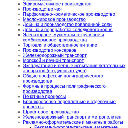
Эфиромасличное производство
Производство чая
Парфюмерно-косметическое производство
Масложировое производство
Добыча и производство поваренной соли
Добыча и переработка солодкового корня
Элеваторное, мукомольно-крупяное и
комбикормовое производства
Торговля и общественное питание
Производство консервов
Железнодорожный транспорт
Морской и речной транспорт
Эксплуатация и летные испытания летательных
аппаратов (воздушных судов)
Общие профессии полиграфического
производства
Формные процессы полиграфического
производства
Печатные процессы
Брошюровочно-переплетные и отделочные
процессы
Шрифтовое производство
Железнодорожный транспорт и метрополитен
Рекламно-оформительские и макетные работы
Рекламно-оформительские и макетные