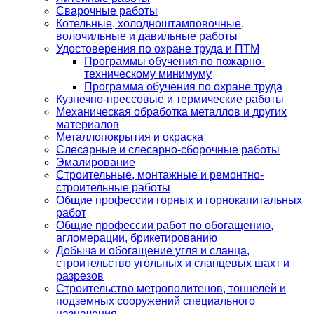
Сварочные работы
Котельные, холодноштамповочные,
волочильные и давильные работы
Удостоверения по охране труда и ПТМ
Программы обучения по пожарно-
техническому минимуму
Программа обучения по охране труда
Кузнечно-прессовые и термические работы
Механическая обработка металлов и других
материалов
Металлопокрытия и окраска
Слесарные и слесарно-сборочные работы
Эмалирование
Строительные, монтажные и ремонтно-
строительные работы
Общие профессии горных и горнокапитальных
работ
Общие профессии работ по обогащению,
агломерации, брикетированию
Добыча и обогащение угля и сланца,
строительство угольных и сланцевых шахт и
разрезов
Строительство метрополитенов, тоннелей и
подземных сооружений специального
назначения