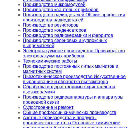
Производство микромодулей
Производство квантовых приборов
Производство радиодеталей Общие профессии
производства радиодеталей
Производство резисторов
Производство конденсаторов
Производство радиокерамики и ферритов
Производство селеновых и купроксных
выпрямителей
Электровакуумное производство Производство
электровакуумных приборов
Технохимические работы
Производство постоянных литых магнитов и
магнитных систем
Пьезотехническое производство Искусственное
выращивание и обработка пьезокварца
Обработка водорастворимых кристаллов и
пьезокерамики
Производство радиоаппаратуры и аппаратуры
проводной связи
Судостроение и ремонт
Общие профессии химических производств
Азотные производства и продукты
органического синтеза Основные химические
производства Азотные производства и продукты