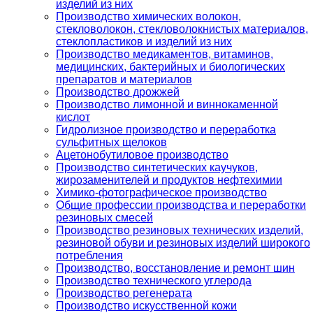
изделий из них
Производство химических волокон,
стекловолокон, стекловолокнистых материалов,
стеклопластиков и изделий из них
Производство медикаментов, витаминов,
медицинских, бактерийных и биологических
препаратов и материалов
Производство дрожжей
Производство лимонной и виннокаменной
кислот
Гидролизное производство и переработка
сульфитных щелоков
Ацетонобутиловое производство
Производство синтетических каучуков,
жирозаменителей и продуктов нефтехимии
Химико-фотографическое производство
Общие профессии производства и переработки
резиновых смесей
Производство резиновых технических изделий,
резиновой обуви и резиновых изделий широкого
потребления
Производство, восстановление и ремонт шин
Производство технического углерода
Производство регенерата
Производство искусственной кожи