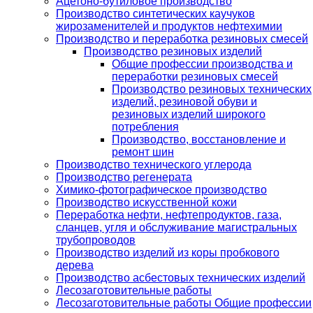
Ацетоно-бутиловое производство
Производство синтетических каучуков
жирозаменителей и продуктов нефтехимии
Производство и переработка резиновых смесей
Производство резиновых изделий
Общие профессии производства и
переработки резиновых смесей
Производство резиновых технических
изделий, резиновой обуви и
резиновых изделий широкого
потребления
Производство, восстановление и
ремонт шин
Производство технического углерода
Производство регенерата
Химико-фотографическое производство
Производство искусственной кожи
Переработка нефти, нефтепродуктов, газа,
сланцев, угля и обслуживание магистральных
трубопроводов
Производство изделий из коры пробкового
дерева
Производство асбестовых технических изделий
Лесозаготовительные работы
Лесозаготовительные работы Общие профессии