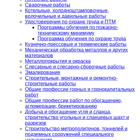
Сварочные работы
Котельные, холодноштамповочные,
волочильные и давильные работы
Удостоверения по охране труда и ПТМ
Программы обучения по пожарно-
техническому минимуму
Программа обучения по охране труда
Кузнечно-прессовые и термические работы
Механическая обработка металлов и других
материалов
Металлопокрытия и окраска
Слесарные и слесарно-сборочные работы
Эмалирование
Строительные, монтажные и ремонтно-
строительные работы
Общие профессии горных и горнокапитальных
работ
Общие профессии работ по обогащению,
агломерации, брикетированию
Добыча и обогащение угля и сланца,
строительство угольных и сланцевых шахт и
разрезов
Строительство метрополитенов, тоннелей и
подземных сооружений специального
назначения