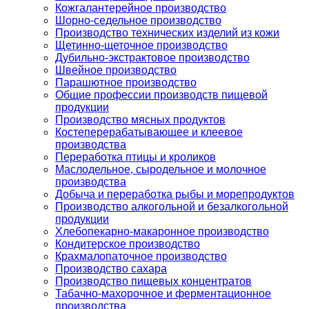
Кожгалантерейное производство
Шорно-седельное производство
Производство технических изделий из кожи
Щетинно-щеточное производство
Дубильно-экстрактовое производство
Швейное производство
Парашютное производство
Общие профессии производств пищевой
продукции
Производство мясных продуктов
Костеперерабатывающее и клеевое
производства
Переработка птицы и кроликов
Маслодельное, сыродельное и молочное
производства
Добыча и переработка рыбы и морепродуктов
Производство алкогольной и безалкогольной
продукции
Хлебопекарно-макаронное производство
Кондитерское производство
Крахмалопаточное производство
Производство сахара
Производство пищевых концентратов
Табачно-махорочное и ферментационное
производства