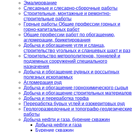
Эмалирование
Слесарные и слесарно-сборочные работы
Строительные, монтажные и ремонтно-
строительные работы
Горные работы Общие профессии горных и
горно-капитальных работ
Общие профессии работ по обогащению,
агломерации, брикетирования
Добыча и обогащение угля и сланца,
строительство угольных и сланцевых шахт и раз
Строительство метрополитенов, тоннелей и
подземных сооружений специального
назначения
Добыча и обогащение рудных и россыпных
полезных ископаемых
Агломерация руд
Добыча и обогащение горнохимического сырья
Добыча и обогащение строительных материалов
Добыча и переработка торфа
Переработка бурых углей и озокеритовых руд
Геологоразведочные и топографо-геодезические
работы
Добыча нефти и газа, бурение скважин
Добыча нефти и газа
Бурение скважин