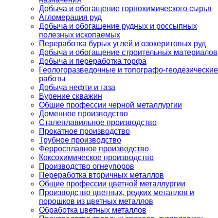
Добыча и обогащение горнохимического сырья
Агломерация руд
Добыча и обогащение рудных и россыпных
полезных ископаемых
Переработка бурых углей и озокеритовых руд
Добыча и обогащение строительных материалов
Добыча и переработка торфа
Геологоразведочные и топографо-геодезические
работы
Добыча нефти и газа
Бурение скважин
Общие профессии черной металлургии
Доменное производство
Сталеплавильное производство
Прокатное производство
Трубное производство
Ферросплавное производство
Коксохимическое производство
Производство огнеупоров
Переработка вторичных металлов
Общие профессии цветной металлургии
Производство цветных, редких металлов и
порошков из цветных металлов
Обработка цветных металлов