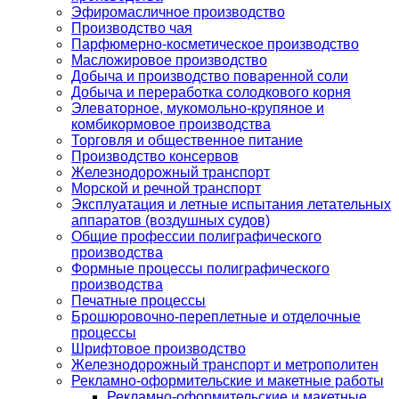
Эфиромасличное производство
Производство чая
Парфюмерно-косметическое производство
Масложировое производство
Добыча и производство поваренной соли
Добыча и переработка солодкового корня
Элеваторное, мукомольно-крупяное и
комбикормовое производства
Торговля и общественное питание
Производство консервов
Железнодорожный транспорт
Морской и речной транспорт
Эксплуатация и летные испытания летательных
аппаратов (воздушных судов)
Общие профессии полиграфического
производства
Формные процессы полиграфического
производства
Печатные процессы
Брошюровочно-переплетные и отделочные
процессы
Шрифтовое производство
Железнодорожный транспорт и метрополитен
Рекламно-оформительские и макетные работы
Рекламно-оформительские и макетные