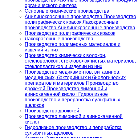
органического синтеза
Основные химические производства
Анилинокрасочные производства Производство
полиграфических красок Лакокрасочные
производства Анилинокрасочные производства
Производство полиграфических красок
Лакокрасочные производства
Производство полимерных материалов и
изделий из них
Производство химических волокон,
стекловолокон, стекловолокнистых материалов,
стеклопластиков и изделий из них
Производство медикаментов, витаминов,
медицинских, бактерийных и биологических
препаратов и материалов Производство
дрожжей Производство лимонной и
виннокаменной кислот Гидролизное
производство и переработка сульфитных
щелоков
Производство дрожжей
Производство лимонной и виннокаменной
кислот
Гидролизное производство и переработка
сульфитных щелоков