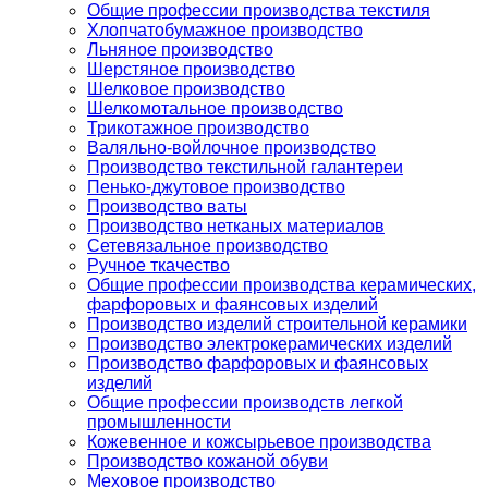
Общие профессии производства текстиля
Хлопчатобумажное производство
Льняное производство
Шерстяное производство
Шелковое производство
Шелкомотальное производство
Трикотажное производство
Валяльно-войлочное производство
Производство текстильной галантереи
Пенько-джутовое производство
Производство ваты
Производство нетканых материалов
Сетевязальное производство
Ручное ткачество
Общие профессии производства керамических,
фарфоровых и фаянсовых изделий
Производство изделий строительной керамики
Производство электрокерамических изделий
Производство фарфоровых и фаянсовых
изделий
Общие профессии производств легкой
промышленности
Кожевенное и кожсырьевое производства
Производство кожаной обуви
Меховое производство