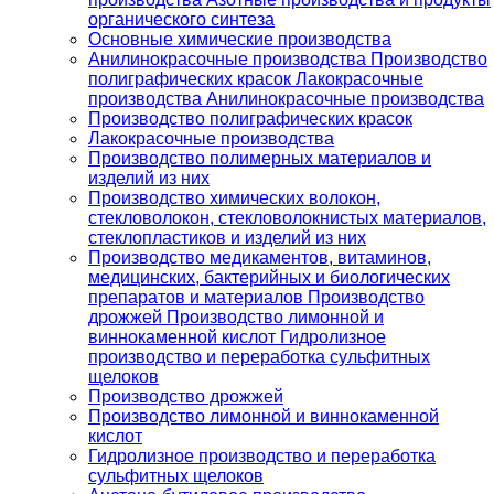
органического синтеза
Основные химические производства
Анилинокрасочные производства Производство
полиграфических красок Лакокрасочные
производства Анилинокрасочные производства
Производство полиграфических красок
Лакокрасочные производства
Производство полимерных материалов и
изделий из них
Производство химических волокон,
стекловолокон, стекловолокнистых материалов,
стеклопластиков и изделий из них
Производство медикаментов, витаминов,
медицинских, бактерийных и биологических
препаратов и материалов Производство
дрожжей Производство лимонной и
виннокаменной кислот Гидролизное
производство и переработка сульфитных
щелоков
Производство дрожжей
Производство лимонной и виннокаменной
кислот
Гидролизное производство и переработка
сульфитных щелоков