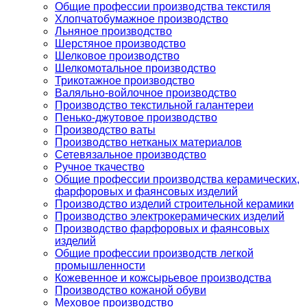
Общие профессии производства текстиля
Хлопчатобумажное производство
Льняное производство
Шерстяное производство
Шелковое производство
Шелкомотальное производство
Трикотажное производство
Валяльно-войлочное производство
Производство текстильной галантереи
Пенько-джутовое производство
Производство ваты
Производство нетканых материалов
Сетевязальное производство
Ручное ткачество
Общие профессии производства керамических,
фарфоровых и фаянсовых изделий
Производство изделий строительной керамики
Производство электрокерамических изделий
Производство фарфоровых и фаянсовых
изделий
Общие профессии производств легкой
промышленности
Кожевенное и кожсырьевое производства
Производство кожаной обуви
Меховое производство