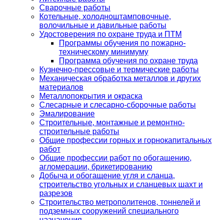
Сварочные работы
Котельные, холодноштамповочные,
волочильные и давильные работы
Удостоверения по охране труда и ПТМ
Программы обучения по пожарно-
техническому минимуму
Программа обучения по охране труда
Кузнечно-прессовые и термические работы
Механическая обработка металлов и других
материалов
Металлопокрытия и окраска
Слесарные и слесарно-сборочные работы
Эмалирование
Строительные, монтажные и ремонтно-
строительные работы
Общие профессии горных и горнокапитальных
работ
Общие профессии работ по обогащению,
агломерации, брикетированию
Добыча и обогащение угля и сланца,
строительство угольных и сланцевых шахт и
разрезов
Строительство метрополитенов, тоннелей и
подземных сооружений специального
назначения