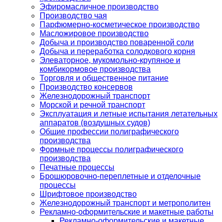
Эфиромасличное производство
Производство чая
Парфюмерно-косметическое производство
Масложировое производство
Добыча и производство поваренной соли
Добыча и переработка солодкового корня
Элеваторное, мукомольно-крупяное и
комбикормовое производства
Торговля и общественное питание
Производство консервов
Железнодорожный транспорт
Морской и речной транспорт
Эксплуатация и летные испытания летательных
аппаратов (воздушных судов)
Общие профессии полиграфического
производства
Формные процессы полиграфического
производства
Печатные процессы
Брошюровочно-переплетные и отделочные
процессы
Шрифтовое производство
Железнодорожный транспорт и метрополитен
Рекламно-оформительские и макетные работы
Рекламно-оформительские и макетные