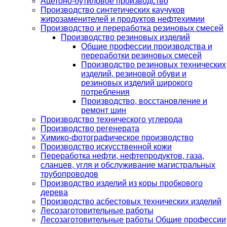
Ацетоно-бутиловое производство
Производство синтетических каучуков
жирозаменителей и продуктов нефтехимии
Производство и переработка резиновых смесей
Производство резиновых изделий
Общие профессии производства и
переработки резиновых смесей
Производство резиновых технических
изделий, резиновой обуви и
резиновых изделий широкого
потребления
Производство, восстановление и
ремонт шин
Производство технического углерода
Производство регенерата
Химико-фотографическое производство
Производство искусственной кожи
Переработка нефти, нефтепродуктов, газа,
сланцев, угля и обслуживание магистральных
трубопроводов
Производство изделий из коры пробкового
дерева
Производство асбестовых технических изделий
Лесозаготовительные работы
Лесозаготовительные работы Общие профессии