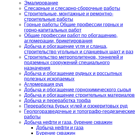
Эмалирование
Слесарные и слесарно-сборочные работы
Строительные, монтажные и ремонтно-
строительные работы
Горные работы Общие профессии горных и
горно-капитальных работ
Общие профессии работ по обогащению,
агломерации, брикетирования
Добыча и обогащение угля и сланца,
строительство угольных и сланцевых шахт и раз
Строительство метрополитенов, тоннелей и
подземных сооружений специального
назначения
Добыча и обогащение рудных и россыпных
полезных ископаемых
Агломерация руд
Добыча и обогащение горнохимического сырья
Добыча и обогащение строительных материалов
Добыча и переработка торфа
Переработка бурых углей и озокеритовых руд
Геологоразведочные и топографо-геодезические
работы
Добыча нефти и газа, бурение скважин
Добыча нефти и газа
Бурение скважин