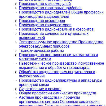
Производство микромодулей
Производство квантовых приборов
Производство радиодеталей Общие профессии
производства радиодеталей
Производство резисторов
Производство конденсаторов
Производство радиокерамики и ферритов
Производство селеновых и купроксных
выпрямителей
Электровакуумное производство Производство
электровакуумных приборов
Технохимические работы
Производство постоянных литых магнитов и
магнитных систем
Пьезотехническое производство Искусственное
выращивание и обработка пьезокварца
Обработка водорастворимых кристаллов и
пьезокерамики
Производство радиоаппаратуры и аппаратуры
проводной связи
Судостроение и ремонт
Общие профессии химических производств
Азотные производства и продукты
органического синтеза Основные химические
производства Азотные производства и продукты