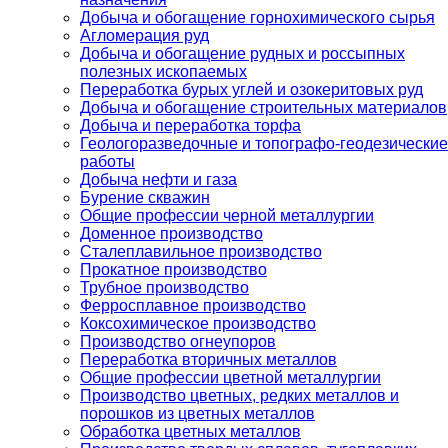
Добыча и обогащение горнохимического сырья
Агломерация руд
Добыча и обогащение рудных и россыпных
полезных ископаемых
Переработка бурых углей и озокеритовых руд
Добыча и обогащение строительных материалов
Добыча и переработка торфа
Геологоразведочные и топографо-геодезические
работы
Добыча нефти и газа
Бурение скважин
Общие профессии черной металлургии
Доменное производство
Сталеплавильное производство
Прокатное производство
Трубное производство
Ферросплавное производство
Коксохимическое производство
Производство огнеупоров
Переработка вторичных металлов
Общие профессии цветной металлургии
Производство цветных, редких металлов и
порошков из цветных металлов
Обработка цветных металлов