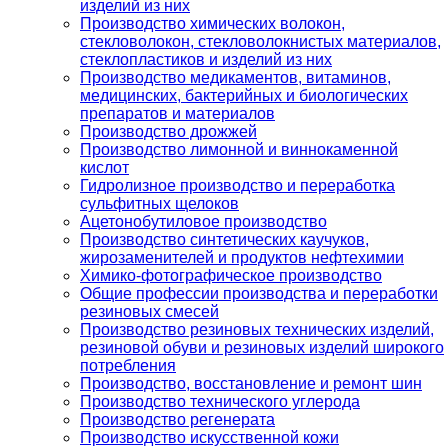
изделий из них
Производство химических волокон,
стекловолокон, стекловолокнистых материалов,
стеклопластиков и изделий из них
Производство медикаментов, витаминов,
медицинских, бактерийных и биологических
препаратов и материалов
Производство дрожжей
Производство лимонной и виннокаменной
кислот
Гидролизное производство и переработка
сульфитных щелоков
Ацетонобутиловое производство
Производство синтетических каучуков,
жирозаменителей и продуктов нефтехимии
Химико-фотографическое производство
Общие профессии производства и переработки
резиновых смесей
Производство резиновых технических изделий,
резиновой обуви и резиновых изделий широкого
потребления
Производство, восстановление и ремонт шин
Производство технического углерода
Производство регенерата
Производство искусственной кожи