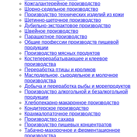
Кожгалантерейное производство
Шорно-седельное производство
Производство технических изделий из кожи
Щетинно-щеточное производство
Дубильно-экстрактовое производство
Швейное производство
Парашютное производство
Общие профессии производств пищевой
продукции
Производство мясных продуктов
Костеперерабатывающее и клеевое
производства
Переработка птицы и кроликов
Маслодельное, сыродельное и молочное
производства
Добыча и переработка рыбы и морепродуктов
Производство алкогольной и безалкогольной
продукции
Хлебопекарно-макаронное производство
Кондитерское производство
Крахмалопаточное производство
Производство сахара
Производство пищевых концентратов
Табачно-махорочное и ферментационное
производства