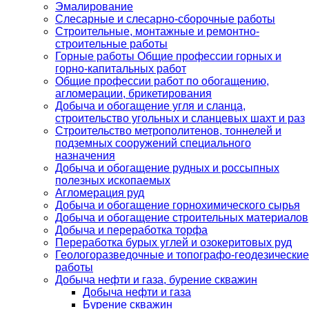
Эмалирование
Слесарные и слесарно-сборочные работы
Строительные, монтажные и ремонтно-
строительные работы
Горные работы Общие профессии горных и
горно-капитальных работ
Общие профессии работ по обогащению,
агломерации, брикетирования
Добыча и обогащение угля и сланца,
строительство угольных и сланцевых шахт и раз
Строительство метрополитенов, тоннелей и
подземных сооружений специального
назначения
Добыча и обогащение рудных и россыпных
полезных ископаемых
Агломерация руд
Добыча и обогащение горнохимического сырья
Добыча и обогащение строительных материалов
Добыча и переработка торфа
Переработка бурых углей и озокеритовых руд
Геологоразведочные и топографо-геодезические
работы
Добыча нефти и газа, бурение скважин
Добыча нефти и газа
Бурение скважин