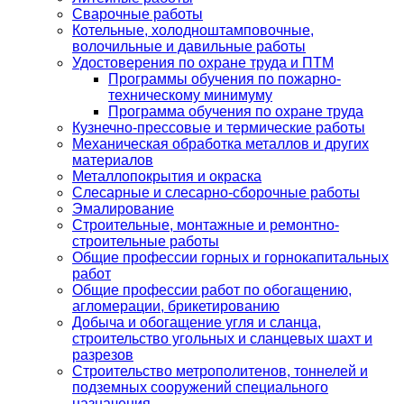
Сварочные работы
Котельные, холодноштамповочные,
волочильные и давильные работы
Удостоверения по охране труда и ПТМ
Программы обучения по пожарно-
техническому минимуму
Программа обучения по охране труда
Кузнечно-прессовые и термические работы
Механическая обработка металлов и других
материалов
Металлопокрытия и окраска
Слесарные и слесарно-сборочные работы
Эмалирование
Строительные, монтажные и ремонтно-
строительные работы
Общие профессии горных и горнокапитальных
работ
Общие профессии работ по обогащению,
агломерации, брикетированию
Добыча и обогащение угля и сланца,
строительство угольных и сланцевых шахт и
разрезов
Строительство метрополитенов, тоннелей и
подземных сооружений специального
назначения