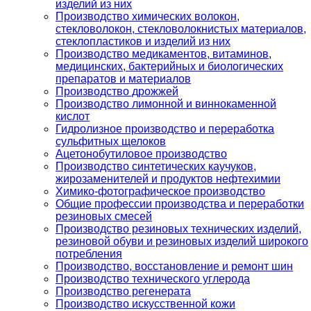
изделий из них
Производство химических волокон,
стекловолокон, стекловолокнистых материалов,
стеклопластиков и изделий из них
Производство медикаментов, витаминов,
медицинских, бактерийных и биологических
препаратов и материалов
Производство дрожжей
Производство лимонной и виннокаменной
кислот
Гидролизное производство и переработка
сульфитных щелоков
Ацетонобутиловое производство
Производство синтетических каучуков,
жирозаменителей и продуктов нефтехимии
Химико-фотографическое производство
Общие профессии производства и переработки
резиновых смесей
Производство резиновых технических изделий,
резиновой обуви и резиновых изделий широкого
потребления
Производство, восстановление и ремонт шин
Производство технического углерода
Производство регенерата
Производство искусственной кожи