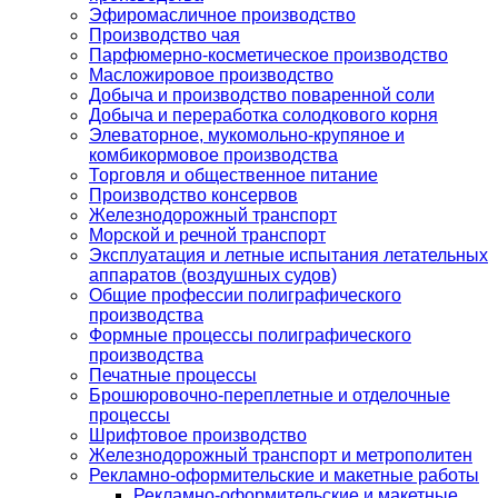
Эфиромасличное производство
Производство чая
Парфюмерно-косметическое производство
Масложировое производство
Добыча и производство поваренной соли
Добыча и переработка солодкового корня
Элеваторное, мукомольно-крупяное и
комбикормовое производства
Торговля и общественное питание
Производство консервов
Железнодорожный транспорт
Морской и речной транспорт
Эксплуатация и летные испытания летательных
аппаратов (воздушных судов)
Общие профессии полиграфического
производства
Формные процессы полиграфического
производства
Печатные процессы
Брошюровочно-переплетные и отделочные
процессы
Шрифтовое производство
Железнодорожный транспорт и метрополитен
Рекламно-оформительские и макетные работы
Рекламно-оформительские и макетные