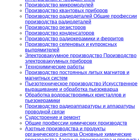
Производство микромодулей
Производство квантовых приборов
Производство радиодеталей Общие профессии
производства радиодеталей
Производство резисторов
Производство конденсаторов
Производство радиокерамики и ферритов
Производство селеновых и купроксных
выпрямителей
Электровакуумное производство Производство
электровакуумных приборов
Технохимические работы
Производство постоянных литых магнитов и
магнитных систем
Пьезотехническое производство Искусственное
выращивание и обработка пьезокварца
Обработка водорастворимых кристаллов и
пьезокерамики
Производство радиоаппаратуры и аппаратуры
проводной связи
Судостроение и ремонт
Общие профессии химических производств
Азотные производства и продукты
органического синтеза Основные химические
производства Азотные производства и продукты