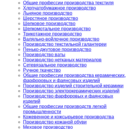
Общие профессии производства текстиля
Хлопчатобумажное производство
Льняное производство
Шерстяное производство
Шелковое производство
Шелкомотальное производство
Трикотажное производство
Валяльно-войлочное производство
Производство текстильной галантереи
Пенько-джутовое производство
Производство ваты
Производство нетканых материалов
Сетевязальное производство
Ручное ткачество
Общие профессии производства керамических,
фарфоровых и фаянсовых изделий
Производство изделий строительной керамики
Производство электрокерамических изделий
Производство фарфоровых и фаянсовых
изделий
Общие профессии производств легкой
промышленности
Кожевенное и кожсырьевое производства
Производство кожаной обуви
Меховое производство