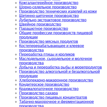
Кожгалантерейное производство
Шорно-седельное производство
Производство технических изделий из кожи
Щетинно-щеточное производство
Дубильно-экстрактовое производство
Швейное производство
Парашютное производство
Общие профессии производств пищевой
продукции
Производство мясных продуктов
Костеперерабатывающее и клеевое
производства
Переработка птицы и кроликов
Маслодельное, сыродельное и молочное
производства
Добыча и переработка рыбы и морепродуктов
Производство алкогольной и безалкогольной
продукции
Хлебопекарно-макаронное производство
Кондитерское производство
Крахмалопаточное производство
Производство сахара
Производство пищевых концентратов
Табачно-махорочное и ферментационное
производства