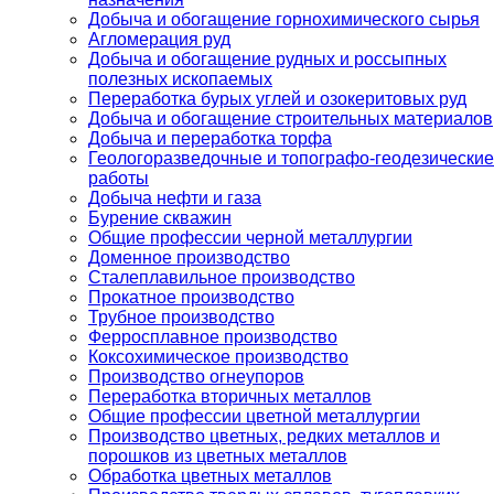
Добыча и обогащение горнохимического сырья
Агломерация руд
Добыча и обогащение рудных и россыпных
полезных ископаемых
Переработка бурых углей и озокеритовых руд
Добыча и обогащение строительных материалов
Добыча и переработка торфа
Геологоразведочные и топографо-геодезические
работы
Добыча нефти и газа
Бурение скважин
Общие профессии черной металлургии
Доменное производство
Сталеплавильное производство
Прокатное производство
Трубное производство
Ферросплавное производство
Коксохимическое производство
Производство огнеупоров
Переработка вторичных металлов
Общие профессии цветной металлургии
Производство цветных, редких металлов и
порошков из цветных металлов
Обработка цветных металлов