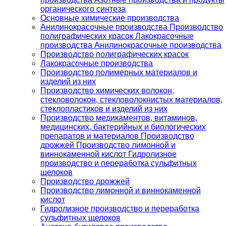
органического синтеза
Основные химические производства
Анилинокрасочные производства Производство
полиграфических красок Лакокрасочные
производства Анилинокрасочные производства
Производство полиграфических красок
Лакокрасочные производства
Производство полимерных материалов и
изделий из них
Производство химических волокон,
стекловолокон, стекловолокнистых материалов,
стеклопластиков и изделий из них
Производство медикаментов, витаминов,
медицинских, бактерийных и биологических
препаратов и материалов Производство
дрожжей Производство лимонной и
виннокаменной кислот Гидролизное
производство и переработка сульфитных
щелоков
Производство дрожжей
Производство лимонной и виннокаменной
кислот
Гидролизное производство и переработка
сульфитных щелоков