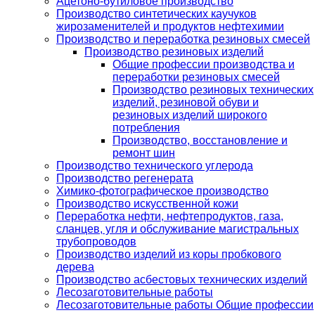
Ацетоно-бутиловое производство
Производство синтетических каучуков
жирозаменителей и продуктов нефтехимии
Производство и переработка резиновых смесей
Производство резиновых изделий
Общие профессии производства и
переработки резиновых смесей
Производство резиновых технических
изделий, резиновой обуви и
резиновых изделий широкого
потребления
Производство, восстановление и
ремонт шин
Производство технического углерода
Производство регенерата
Химико-фотографическое производство
Производство искусственной кожи
Переработка нефти, нефтепродуктов, газа,
сланцев, угля и обслуживание магистральных
трубопроводов
Производство изделий из коры пробкового
дерева
Производство асбестовых технических изделий
Лесозаготовительные работы
Лесозаготовительные работы Общие профессии