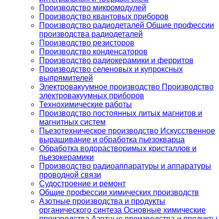
Производство микромодулей
Производство квантовых приборов
Производство радиодеталей Общие профессии
производства радиодеталей
Производство резисторов
Производство конденсаторов
Производство радиокерамики и ферритов
Производство селеновых и купроксных
выпрямителей
Электровакуумное производство Производство
электровакуумных приборов
Технохимические работы
Производство постоянных литых магнитов и
магнитных систем
Пьезотехническое производство Искусственное
выращивание и обработка пьезокварца
Обработка водорастворимых кристаллов и
пьезокерамики
Производство радиоаппаратуры и аппаратуры
проводной связи
Судостроение и ремонт
Общие профессии химических производств
Азотные производства и продукты
органического синтеза Основные химические
производства Азотные производства и продукты