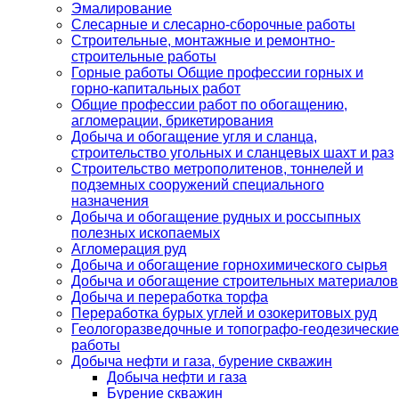
Эмалирование
Слесарные и слесарно-сборочные работы
Строительные, монтажные и ремонтно-
строительные работы
Горные работы Общие профессии горных и
горно-капитальных работ
Общие профессии работ по обогащению,
агломерации, брикетирования
Добыча и обогащение угля и сланца,
строительство угольных и сланцевых шахт и раз
Строительство метрополитенов, тоннелей и
подземных сооружений специального
назначения
Добыча и обогащение рудных и россыпных
полезных ископаемых
Агломерация руд
Добыча и обогащение горнохимического сырья
Добыча и обогащение строительных материалов
Добыча и переработка торфа
Переработка бурых углей и озокеритовых руд
Геологоразведочные и топографо-геодезические
работы
Добыча нефти и газа, бурение скважин
Добыча нефти и газа
Бурение скважин