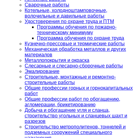
Сварочные работы
Котельные, холодноштамповочные,
волочильные и давильные работы
Удостоверения по охране труда и ПТМ
Программы обучения по пожарно-
техническому минимуму
Программа обучения по охране труда
Кузнечно-прессовые и термические работы
Механическая обработка металлов и других
материалов
Металлопокрытия и окраска
Слесарные и слесарно-сборочные работы
Эмалирование
Строительные, монтажные и ремонтно-
строительные работы
Общие профессии горных и горнокапитальных
работ
Общие профессии работ по обогащению,
агломерации, брикетированию
Добыча и обогащение угля и сланца,
строительство угольных и сланцевых шахт и
разрезов
Строительство метрополитенов, тоннелей и
подземных сооружений специального
назначения