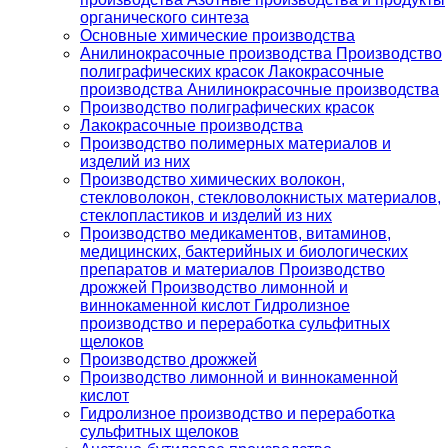
органического синтеза
Основные химические производства
Анилинокрасочные производства Производство
полиграфических красок Лакокрасочные
производства Анилинокрасочные производства
Производство полиграфических красок
Лакокрасочные производства
Производство полимерных материалов и
изделий из них
Производство химических волокон,
стекловолокон, стекловолокнистых материалов,
стеклопластиков и изделий из них
Производство медикаментов, витаминов,
медицинских, бактерийных и биологических
препаратов и материалов Производство
дрожжей Производство лимонной и
виннокаменной кислот Гидролизное
производство и переработка сульфитных
щелоков
Производство дрожжей
Производство лимонной и виннокаменной
кислот
Гидролизное производство и переработка
сульфитных щелоков