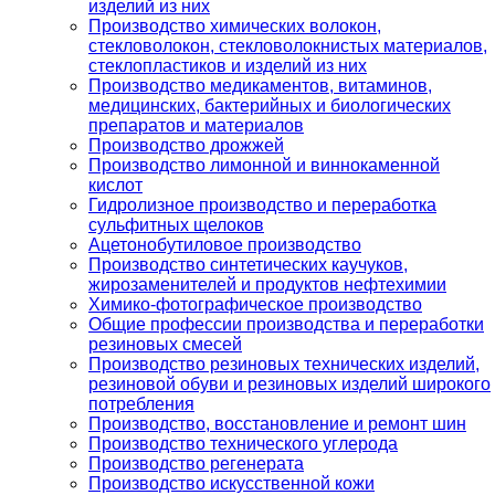
изделий из них
Производство химических волокон,
стекловолокон, стекловолокнистых материалов,
стеклопластиков и изделий из них
Производство медикаментов, витаминов,
медицинских, бактерийных и биологических
препаратов и материалов
Производство дрожжей
Производство лимонной и виннокаменной
кислот
Гидролизное производство и переработка
сульфитных щелоков
Ацетонобутиловое производство
Производство синтетических каучуков,
жирозаменителей и продуктов нефтехимии
Химико-фотографическое производство
Общие профессии производства и переработки
резиновых смесей
Производство резиновых технических изделий,
резиновой обуви и резиновых изделий широкого
потребления
Производство, восстановление и ремонт шин
Производство технического углерода
Производство регенерата
Производство искусственной кожи