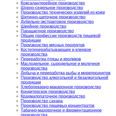
Кожгалантерейное производство
Шорно-седельное производство
Производство технических изделий из кожи
Щетинно-щеточное производство
Дубильно-экстрактовое производство
Швейное производство
Парашютное производство
Общие профессии производств пищевой
продукции
Производство мясных продуктов
Костеперерабатывающее и клеевое
производства
Переработка птицы и кроликов
Маслодельное, сыродельное и молочное
производства
Добыча и переработка рыбы и морепродуктов
Производство алкогольной и безалкогольной
продукции
Хлебопекарно-макаронное производство
Кондитерское производство
Крахмалопаточное производство
Производство сахара
Производство пищевых концентратов
Табачно-махорочное и ферментационное
производства