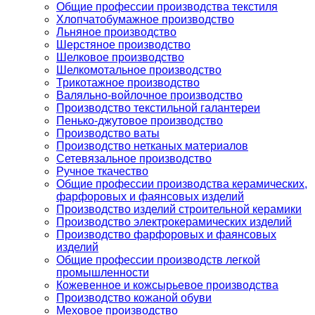
Общие профессии производства текстиля
Хлопчатобумажное производство
Льняное производство
Шерстяное производство
Шелковое производство
Шелкомотальное производство
Трикотажное производство
Валяльно-войлочное производство
Производство текстильной галантереи
Пенько-джутовое производство
Производство ваты
Производство нетканых материалов
Сетевязальное производство
Ручное ткачество
Общие профессии производства керамических,
фарфоровых и фаянсовых изделий
Производство изделий строительной керамики
Производство электрокерамических изделий
Производство фарфоровых и фаянсовых
изделий
Общие профессии производств легкой
промышленности
Кожевенное и кожсырьевое производства
Производство кожаной обуви
Меховое производство