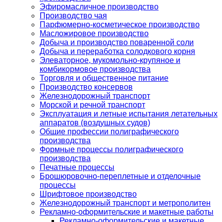
Эфиромасличное производство
Производство чая
Парфюмерно-косметическое производство
Масложировое производство
Добыча и производство поваренной соли
Добыча и переработка солодкового корня
Элеваторное, мукомольно-крупяное и
комбикормовое производства
Торговля и общественное питание
Производство консервов
Железнодорожный транспорт
Морской и речной транспорт
Эксплуатация и летные испытания летательных
аппаратов (воздушных судов)
Общие профессии полиграфического
производства
Формные процессы полиграфического
производства
Печатные процессы
Брошюровочно-переплетные и отделочные
процессы
Шрифтовое производство
Железнодорожный транспорт и метрополитен
Рекламно-оформительские и макетные работы
Рекламно-оформительские и макетные