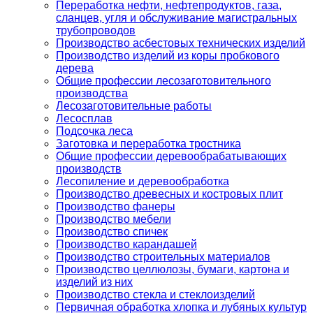
Переработка нефти, нефтепродуктов, газа,
сланцев, угля и обслуживание магистральных
трубопроводов
Производство асбестовых технических изделий
Производство изделий из коры пробкового
дерева
Общие профессии лесозаготовительного
производства
Лесозаготовительные работы
Лесосплав
Подсочка леса
Заготовка и переработка тростника
Общие профессии деревообрабатывающих
производств
Лесопиление и деревообработка
Производство древесных и костровых плит
Производство фанеры
Производство мебели
Производство спичек
Производство карандашей
Производство строительных материалов
Производство целлюлозы, бумаги, картона и
изделий из них
Производство стекла и стеклоизделий
Первичная обработка хлопка и лубяных культур