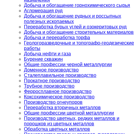
Добыча и обогащение горнохимического сырья
Агломерация руд
Добыча и обогащение рудных и россыпных
полезных ископаемых
Переработка бурых углей и озокеритовых руд
Добыча и обогащение строительных материалов
Добыча и переработка торфа
Геологоразведочные и топографо-геодезические
работы
Добыча нефти и газа
Бурение скважин
Общие профессии черной металлургии
Доменное производство
Сталеплавильное производство
Прокатное производство
Трубное производство
Ферросплавное производство
Коксохимическое производство
Производство огнеупоров
Переработка вторичных металлов
Общие профессии цветной металлургии
Производство цветных, редких металлов и
порошков из цветных металлов
Обработка цветных металлов