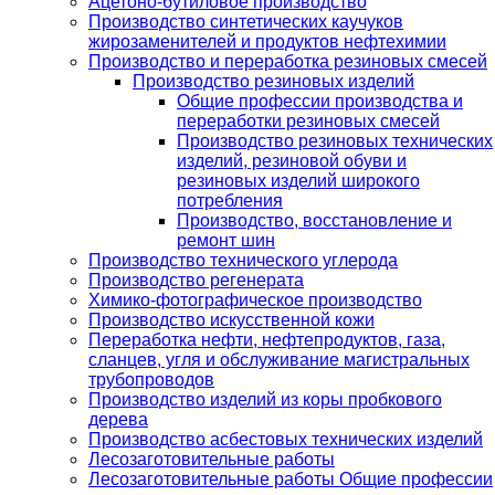
Ацетоно-бутиловое производство
Производство синтетических каучуков
жирозаменителей и продуктов нефтехимии
Производство и переработка резиновых смесей
Производство резиновых изделий
Общие профессии производства и
переработки резиновых смесей
Производство резиновых технических
изделий, резиновой обуви и
резиновых изделий широкого
потребления
Производство, восстановление и
ремонт шин
Производство технического углерода
Производство регенерата
Химико-фотографическое производство
Производство искусственной кожи
Переработка нефти, нефтепродуктов, газа,
сланцев, угля и обслуживание магистральных
трубопроводов
Производство изделий из коры пробкового
дерева
Производство асбестовых технических изделий
Лесозаготовительные работы
Лесозаготовительные работы Общие профессии