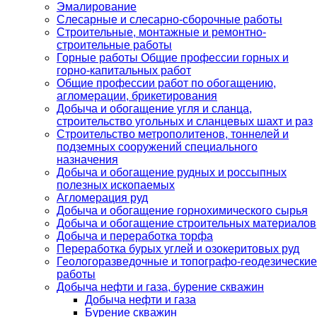
Эмалирование
Слесарные и слесарно-сборочные работы
Строительные, монтажные и ремонтно-
строительные работы
Горные работы Общие профессии горных и
горно-капитальных работ
Общие профессии работ по обогащению,
агломерации, брикетирования
Добыча и обогащение угля и сланца,
строительство угольных и сланцевых шахт и раз
Строительство метрополитенов, тоннелей и
подземных сооружений специального
назначения
Добыча и обогащение рудных и россыпных
полезных ископаемых
Агломерация руд
Добыча и обогащение горнохимического сырья
Добыча и обогащение строительных материалов
Добыча и переработка торфа
Переработка бурых углей и озокеритовых руд
Геологоразведочные и топографо-геодезические
работы
Добыча нефти и газа, бурение скважин
Добыча нефти и газа
Бурение скважин