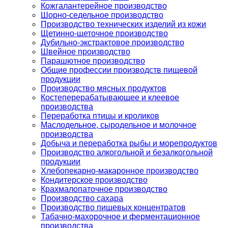
Кожгалантерейное производство
Шорно-седельное производство
Производство технических изделий из кожи
Щетинно-щеточное производство
Дубильно-экстрактовое производство
Швейное производство
Парашютное производство
Общие профессии производств пищевой
продукции
Производство мясных продуктов
Костеперерабатывающее и клеевое
производства
Переработка птицы и кроликов
Маслодельное, сыродельное и молочное
производства
Добыча и переработка рыбы и морепродуктов
Производство алкогольной и безалкогольной
продукции
Хлебопекарно-макаронное производство
Кондитерское производство
Крахмалопаточное производство
Производство сахара
Производство пищевых концентратов
Табачно-махорочное и ферментационное
производства