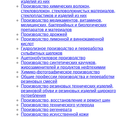
изделий из них
Производство химических волокон,
стекловолокон, стекловолокнистых материалов,
стеклопластиков и изделий из них
Производство медикаментов, витаминов,
медицинских, бактерийных и биологических
препаратов и материалов
Производство дрожжей
Производство лимонной и виннокаменной
кислот
Гидролизное производство и переработка
сульфитных щелоков
Ацетонобутиловое производство
Производство синтетических каучуков,
жирозаменителей и продуктов нефтехимии
Химико-фотографическое производство
Общие профессии производства и переработки
резиновых смесей
Производство резиновых технических изделий,
резиновой обуви и резиновых изделий широкого
потребления
Производство, восстановление и ремонт шин
Производство технического углерода
Производство регенерата
Производство искусственной кожи