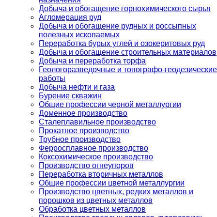
Добыча и обогащение горнохимического сырья
Агломерация руд
Добыча и обогащение рудных и россыпных
полезных ископаемых
Переработка бурых углей и озокеритовых руд
Добыча и обогащение строительных материалов
Добыча и переработка торфа
Геологоразведочные и топографо-геодезические
работы
Добыча нефти и газа
Бурение скважин
Общие профессии черной металлургии
Доменное производство
Сталеплавильное производство
Прокатное производство
Трубное производство
Ферросплавное производство
Коксохимическое производство
Производство огнеупоров
Переработка вторичных металлов
Общие профессии цветной металлургии
Производство цветных, редких металлов и
порошков из цветных металлов
Обработка цветных металлов