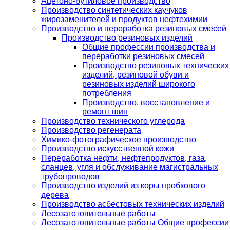
Ацетоно-бутиловое производство
Производство синтетических каучуков
жирозаменителей и продуктов нефтехимии
Производство и переработка резиновых смесей
Производство резиновых изделий
Общие профессии производства и
переработки резиновых смесей
Производство резиновых технических
изделий, резиновой обуви и
резиновых изделий широкого
потребления
Производство, восстановление и
ремонт шин
Производство технического углерода
Производство регенерата
Химико-фотографическое производство
Производство искусственной кожи
Переработка нефти, нефтепродуктов, газа,
сланцев, угля и обслуживание магистральных
трубопроводов
Производство изделий из коры пробкового
дерева
Производство асбестовых технических изделий
Лесозаготовительные работы
Лесозаготовительные работы Общие профессии