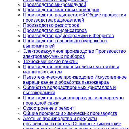
Производство микромодулей
Производство квантовых приборов
Производство радиодеталей Общие профессии
производства радиодеталей
Производство резисторов
Производство конденсаторов
Производство радиокерамики и ферритов
Производство селеновых и купроксных
выпрямителей
Электровакуумное производство Производство
электровакуумных приборов
Технохимические работы
Производство постоянных литых магнитов и
магнитных систем
Пьезотехническое производство Искусственное
выращивание и обработка пьезокварца
Обработка водорастворимых кристаллов и
пьезокерамики
Производство радиоаппаратуры и аппаратуры
проводной связи
Судостроение и ремонт
Общие профессии химических производств
Азотные производства и продукты
органического синтеза Основные химические
производства Азотные производства и продукты