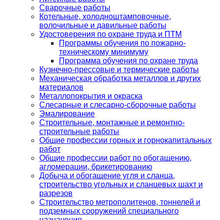
Сварочные работы
Котельные, холодноштамповочные,
волочильные и давильные работы
Удостоверения по охране труда и ПТМ
Программы обучения по пожарно-
техническому минимуму
Программа обучения по охране труда
Кузнечно-прессовые и термические работы
Механическая обработка металлов и других
материалов
Металлопокрытия и окраска
Слесарные и слесарно-сборочные работы
Эмалирование
Строительные, монтажные и ремонтно-
строительные работы
Общие профессии горных и горнокапитальных
работ
Общие профессии работ по обогащению,
агломерации, брикетированию
Добыча и обогащение угля и сланца,
строительство угольных и сланцевых шахт и
разрезов
Строительство метрополитенов, тоннелей и
подземных сооружений специального
назначения