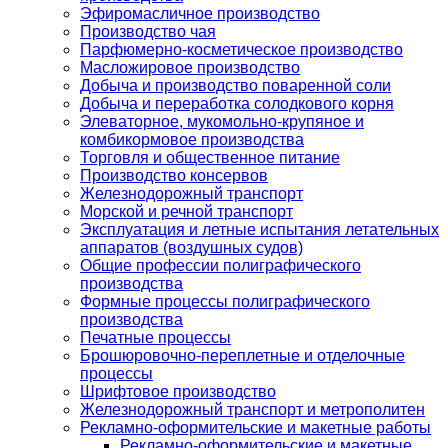
Эфиромасличное производство
Производство чая
Парфюмерно-косметическое производство
Масложировое производство
Добыча и производство поваренной соли
Добыча и переработка солодкового корня
Элеваторное, мукомольно-крупяное и
комбикормовое производства
Торговля и общественное питание
Производство консервов
Железнодорожный транспорт
Морской и речной транспорт
Эксплуатация и летные испытания летательных
аппаратов (воздушных судов)
Общие профессии полиграфического
производства
Формные процессы полиграфического
производства
Печатные процессы
Брошюровочно-переплетные и отделочные
процессы
Шрифтовое производство
Железнодорожный транспорт и метрополитен
Рекламно-оформительские и макетные работы
Рекламно-оформительские и макетные