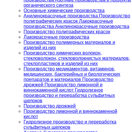
органического синтеза
Основные химические производства
Анилинокрасочные производства Производство
полиграфических красок Лакокрасочные
производства Анилинокрасочные производства
Производство полиграфических красок
Лакокрасочные производства
Производство полимерных материалов и
изделий из них
Производство химических волокон,
стекловолокон, стекловолокнистых материалов,
стеклопластиков и изделий из них
Производство медикаментов, витаминов,
медицинских, бактерийных и биологических
препаратов и материалов Производство
дрожжей Производство лимонной и
виннокаменной кислот Гидролизное
производство и переработка сульфитных
щелоков
Производство дрожжей
Производство лимонной и виннокаменной
кислот
Гидролизное производство и переработка
сульфитных щелоков