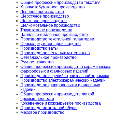
Общие профессии производства текстиля
Хлопчатобумажное производство
Льняное производство
Шерстяное производство
Шелковое производство
Шелкомотальное производство
Трикотажное производство
Валяльно-войлочное производство
Производство текстильной галантереи
Пенько-джутовое производство
Производство ваты
Производство нетканых материалов
Сетевязальное производство
Ручное ткачество
Общие профессии производства керамических,
фарфоровых и фаянсовых изделий
Производство изделий строительной керамики
Производство электрокерамических изделий
Производство фарфоровых и фаянсовых
изделий
Общие профессии производств легкой
промышленности
Кожевенное и кожсырьевое производства
Производство кожаной обуви
Меховое производство