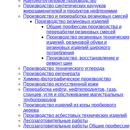
Ацетоно-бутиловое производство
Производство синтетических каучуков
жирозаменителей и продуктов нефтехимии
Производство и переработка резиновых смесей
Производство резиновых изделий
Общие профессии производства и
переработки резиновых смесей
Производство резиновых технических
изделий, резиновой обуви и
резиновых изделий широкого
потребления
Производство, восстановление и
ремонт шин
Производство технического углерода
Производство регенерата
Химико-фотографическое производство
Производство искусственной кожи
Переработка нефти, нефтепродуктов, газа,
сланцев, угля и обслуживание магистральных
трубопроводов
Производство изделий из коры пробкового
дерева
Производство асбестовых технических изделий
Лесозаготовительные работы
Лесозаготовительные работы Общие профессии