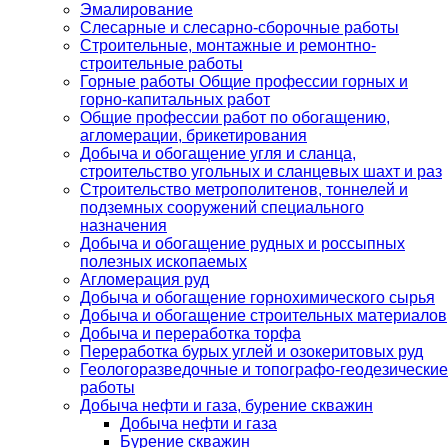
Эмалирование
Слесарные и слесарно-сборочные работы
Строительные, монтажные и ремонтно-
строительные работы
Горные работы Общие профессии горных и
горно-капитальных работ
Общие профессии работ по обогащению,
агломерации, брикетирования
Добыча и обогащение угля и сланца,
строительство угольных и сланцевых шахт и раз
Строительство метрополитенов, тоннелей и
подземных сооружений специального
назначения
Добыча и обогащение рудных и россыпных
полезных ископаемых
Агломерация руд
Добыча и обогащение горнохимического сырья
Добыча и обогащение строительных материалов
Добыча и переработка торфа
Переработка бурых углей и озокеритовых руд
Геологоразведочные и топографо-геодезические
работы
Добыча нефти и газа, бурение скважин
Добыча нефти и газа
Бурение скважин