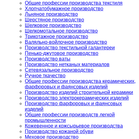
Общие профессии производства текстиля
Хлопчатобумажное производство
Льняное производство
Шерстяное производство
Шелковое производство
Шелкомотальное производство
Трикотажное производство
Валяльно-войлочное производство
Производство текстильной галантереи
Пенько-джутовое производство
Производство ваты
Производство нетканых материалов
Сетевязальное производство
Ручное ткачество
Общие профессии производства керамических,
фарфоровых и фаянсовых изделий
Производство изделий строительной керамики
Производство электрокерамических изделий
Производство фарфоровых и фаянсовых
изделий
Общие профессии производств легкой
промышленности
Кожевенное и кожсырьевое производства
Производство кожаной обуви
Меховое производство