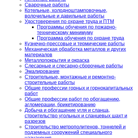
Сварочные работы
Котельные, холодноштамповочные,
волочильные и давильные работы
Удостоверения по охране труда и ПТМ
Программы обучения по пожарно-
техническому минимуму
Программа обучения по охране труда
Кузнечно-прессовые и термические работы
Механическая обработка металлов и других
материалов
Металлопокрытия и окраска
Слесарные и слесарно-сборочные работы
Эмалирование
Строительные, монтажные и ремонтно-
строительные работы
Общие профессии горных и горнокапитальных
работ
Общие профессии работ по обогащению,
агломерации, брикетированию
Добыча и обогащение угля и сланца,
строительство угольных и сланцевых шахт и
разрезов
Строительство метрополитенов, тоннелей и
подземных сооружений специального
назначения