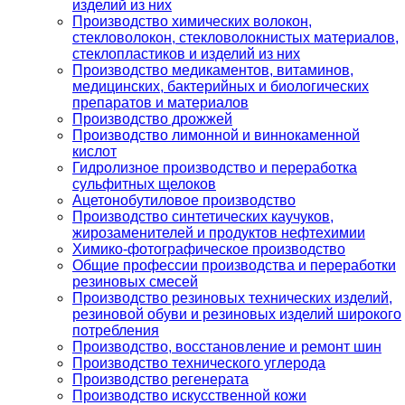
изделий из них
Производство химических волокон,
стекловолокон, стекловолокнистых материалов,
стеклопластиков и изделий из них
Производство медикаментов, витаминов,
медицинских, бактерийных и биологических
препаратов и материалов
Производство дрожжей
Производство лимонной и виннокаменной
кислот
Гидролизное производство и переработка
сульфитных щелоков
Ацетонобутиловое производство
Производство синтетических каучуков,
жирозаменителей и продуктов нефтехимии
Химико-фотографическое производство
Общие профессии производства и переработки
резиновых смесей
Производство резиновых технических изделий,
резиновой обуви и резиновых изделий широкого
потребления
Производство, восстановление и ремонт шин
Производство технического углерода
Производство регенерата
Производство искусственной кожи