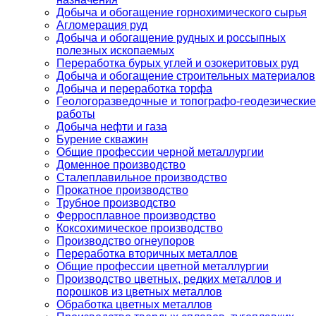
Добыча и обогащение горнохимического сырья
Агломерация руд
Добыча и обогащение рудных и россыпных
полезных ископаемых
Переработка бурых углей и озокеритовых руд
Добыча и обогащение строительных материалов
Добыча и переработка торфа
Геологоразведочные и топографо-геодезические
работы
Добыча нефти и газа
Бурение скважин
Общие профессии черной металлургии
Доменное производство
Сталеплавильное производство
Прокатное производство
Трубное производство
Ферросплавное производство
Коксохимическое производство
Производство огнеупоров
Переработка вторичных металлов
Общие профессии цветной металлургии
Производство цветных, редких металлов и
порошков из цветных металлов
Обработка цветных металлов