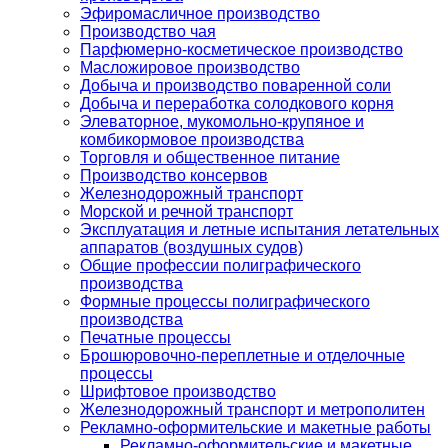
Эфиромасличное производство
Производство чая
Парфюмерно-косметическое производство
Масложировое производство
Добыча и производство поваренной соли
Добыча и переработка солодкового корня
Элеваторное, мукомольно-крупяное и
комбикормовое производства
Торговля и общественное питание
Производство консервов
Железнодорожный транспорт
Морской и речной транспорт
Эксплуатация и летные испытания летательных
аппаратов (воздушных судов)
Общие профессии полиграфического
производства
Формные процессы полиграфического
производства
Печатные процессы
Брошюровочно-переплетные и отделочные
процессы
Шрифтовое производство
Железнодорожный транспорт и метрополитен
Рекламно-оформительские и макетные работы
Рекламно-оформительские и макетные