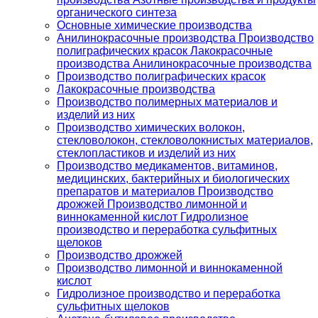
органического синтеза
Основные химические производства
Анилинокрасочные производства Производство
полиграфических красок Лакокрасочные
производства Анилинокрасочные производства
Производство полиграфических красок
Лакокрасочные производства
Производство полимерных материалов и
изделий из них
Производство химических волокон,
стекловолокон, стекловолокнистых материалов,
стеклопластиков и изделий из них
Производство медикаментов, витаминов,
медицинских, бактерийных и биологических
препаратов и материалов Производство
дрожжей Производство лимонной и
виннокаменной кислот Гидролизное
производство и переработка сульфитных
щелоков
Производство дрожжей
Производство лимонной и виннокаменной
кислот
Гидролизное производство и переработка
сульфитных щелоков