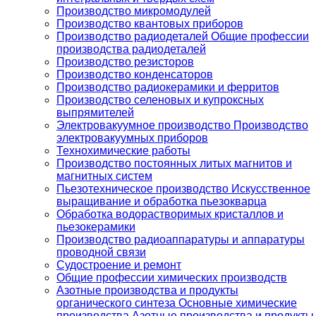
Производство микромодулей
Производство квантовых приборов
Производство радиодеталей Общие профессии
производства радиодеталей
Производство резисторов
Производство конденсаторов
Производство радиокерамики и ферритов
Производство селеновых и купроксных
выпрямителей
Электровакуумное производство Производство
электровакуумных приборов
Технохимические работы
Производство постоянных литых магнитов и
магнитных систем
Пьезотехническое производство Искусственное
выращивание и обработка пьезокварца
Обработка водорастворимых кристаллов и
пьезокерамики
Производство радиоаппаратуры и аппаратуры
проводной связи
Судостроение и ремонт
Общие профессии химических производств
Азотные производства и продукты
органического синтеза Основные химические
производства Азотные производства и продукты