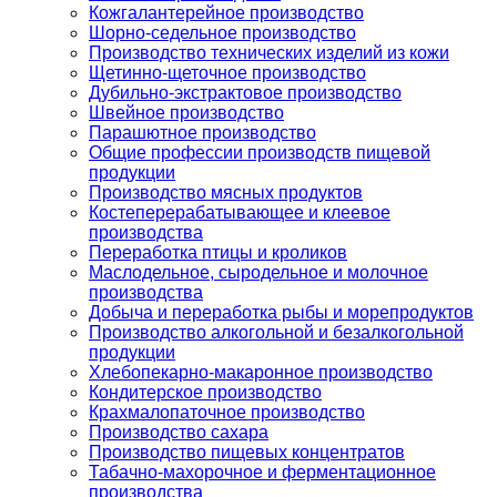
Кожгалантерейное производство
Шорно-седельное производство
Производство технических изделий из кожи
Щетинно-щеточное производство
Дубильно-экстрактовое производство
Швейное производство
Парашютное производство
Общие профессии производств пищевой
продукции
Производство мясных продуктов
Костеперерабатывающее и клеевое
производства
Переработка птицы и кроликов
Маслодельное, сыродельное и молочное
производства
Добыча и переработка рыбы и морепродуктов
Производство алкогольной и безалкогольной
продукции
Хлебопекарно-макаронное производство
Кондитерское производство
Крахмалопаточное производство
Производство сахара
Производство пищевых концентратов
Табачно-махорочное и ферментационное
производства