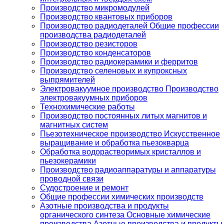
Производство микромодулей
Производство квантовых приборов
Производство радиодеталей Общие профессии
производства радиодеталей
Производство резисторов
Производство конденсаторов
Производство радиокерамики и ферритов
Производство селеновых и купроксных
выпрямителей
Электровакуумное производство Производство
электровакуумных приборов
Технохимические работы
Производство постоянных литых магнитов и
магнитных систем
Пьезотехническое производство Искусственное
выращивание и обработка пьезокварца
Обработка водорастворимых кристаллов и
пьезокерамики
Производство радиоаппаратуры и аппаратуры
проводной связи
Судостроение и ремонт
Общие профессии химических производств
Азотные производства и продукты
органического синтеза Основные химические
производства Азотные производства и продукты