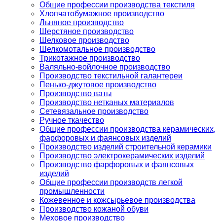
Общие профессии производства текстиля
Хлопчатобумажное производство
Льняное производство
Шерстяное производство
Шелковое производство
Шелкомотальное производство
Трикотажное производство
Валяльно-войлочное производство
Производство текстильной галантереи
Пенько-джутовое производство
Производство ваты
Производство нетканых материалов
Сетевязальное производство
Ручное ткачество
Общие профессии производства керамических,
фарфоровых и фаянсовых изделий
Производство изделий строительной керамики
Производство электрокерамических изделий
Производство фарфоровых и фаянсовых
изделий
Общие профессии производств легкой
промышленности
Кожевенное и кожсырьевое производства
Производство кожаной обуви
Меховое производство