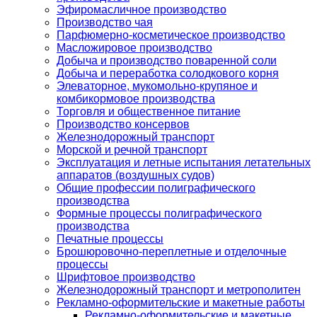
Эфиромасличное производство
Производство чая
Парфюмерно-косметическое производство
Масложировое производство
Добыча и производство поваренной соли
Добыча и переработка солодкового корня
Элеваторное, мукомольно-крупяное и
комбикормовое производства
Торговля и общественное питание
Производство консервов
Железнодорожный транспорт
Морской и речной транспорт
Эксплуатация и летные испытания летательных
аппаратов (воздушных судов)
Общие профессии полиграфического
производства
Формные процессы полиграфического
производства
Печатные процессы
Брошюровочно-переплетные и отделочные
процессы
Шрифтовое производство
Железнодорожный транспорт и метрополитен
Рекламно-оформительские и макетные работы
Рекламно-оформительские и макетные