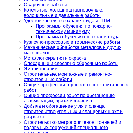
Сварочные работы
Котельные, холодноштамповочные,
волочильные и давильные работы
Удостоверения по охране труда и ПТМ
Программы обучения по пожарно-
техническому минимуму
Программа обучения по охране труда
Кузнечно-прессовые и термические работы
Механическая обработка металлов и других
материалов
Металлопокрытия и окраска
Слесарные и слесарно-сборочные работы
Эмалирование
Строительные, монтажные и ремонтно-
строительные работы
Общие профессии горных и горнокапитальных
работ
Общие профессии работ по обогащению,
агломерации, брикетированию
Добыча и обогащение угля и сланца,
строительство угольных и сланцевых шахт и
разрезов
Строительство метрополитенов, тоннелей и
подземных сооружений специального
назначения