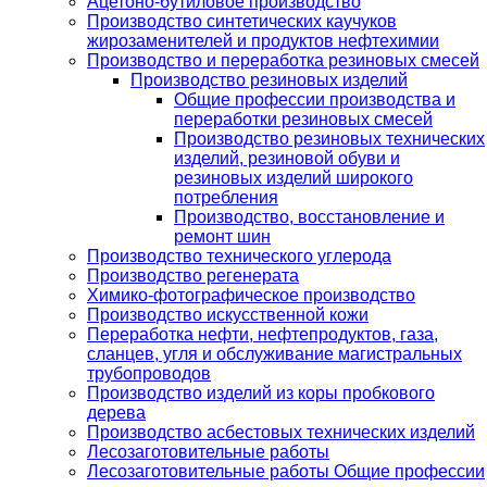
Ацетоно-бутиловое производство
Производство синтетических каучуков
жирозаменителей и продуктов нефтехимии
Производство и переработка резиновых смесей
Производство резиновых изделий
Общие профессии производства и
переработки резиновых смесей
Производство резиновых технических
изделий, резиновой обуви и
резиновых изделий широкого
потребления
Производство, восстановление и
ремонт шин
Производство технического углерода
Производство регенерата
Химико-фотографическое производство
Производство искусственной кожи
Переработка нефти, нефтепродуктов, газа,
сланцев, угля и обслуживание магистральных
трубопроводов
Производство изделий из коры пробкового
дерева
Производство асбестовых технических изделий
Лесозаготовительные работы
Лесозаготовительные работы Общие профессии