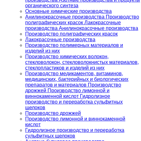
органического синтеза
Основные химические производства
Анилинокрасочные производства Производство
полиграфических красок Лакокрасочные
производства Анилинокрасочные производства
Производство полиграфических красок
Лакокрасочные производства
Производство полимерных материалов и
изделий из них
Производство химических волокон,
стекловолокон, стекловолокнистых материалов,
стеклопластиков и изделий из них
Производство медикаментов, витаминов,
медицинских, бактерийных и биологических
препаратов и материалов Производство
дрожжей Производство лимонной и
виннокаменной кислот Гидролизное
производство и переработка сульфитных
щелоков
Производство дрожжей
Производство лимонной и виннокаменной
кислот
Гидролизное производство и переработка
сульфитных щелоков