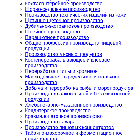
Кожгалантерейное производство
Шорно-седельное производство
Производство технических изделий из кожи
Щетинно-щеточное производство
Дубильно-экстрактовое производство
Швейное производство
Парашютное производство
Общие профессии производств пищевой
продукции
Производство мясных продуктов
Костеперерабатывающее и клеевое
производства
Переработка птицы и кроликов
Маслодельное, сыродельное и молочное
производства
Добыча и переработка рыбы и морепродуктов
Производство алкогольной и безалкогольной
продукции
Хлебопекарно-макаронное производство
Кондитерское производство
Крахмалопаточное производство
Производство сахара
Производство пищевых концентратов
Табачно-махорочное и ферментационное
производства