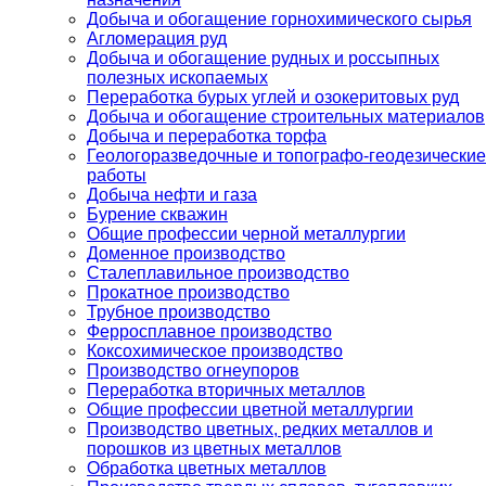
Добыча и обогащение горнохимического сырья
Агломерация руд
Добыча и обогащение рудных и россыпных
полезных ископаемых
Переработка бурых углей и озокеритовых руд
Добыча и обогащение строительных материалов
Добыча и переработка торфа
Геологоразведочные и топографо-геодезические
работы
Добыча нефти и газа
Бурение скважин
Общие профессии черной металлургии
Доменное производство
Сталеплавильное производство
Прокатное производство
Трубное производство
Ферросплавное производство
Коксохимическое производство
Производство огнеупоров
Переработка вторичных металлов
Общие профессии цветной металлургии
Производство цветных, редких металлов и
порошков из цветных металлов
Обработка цветных металлов