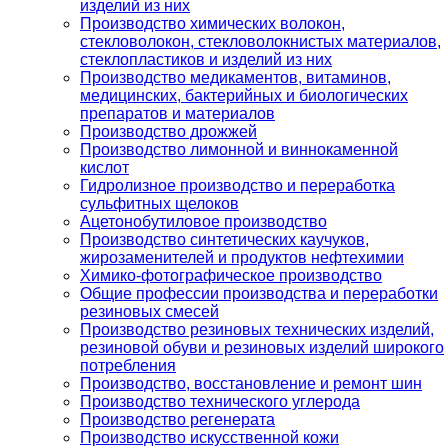
изделий из них
Производство химических волокон,
стекловолокон, стекловолокнистых материалов,
стеклопластиков и изделий из них
Производство медикаментов, витаминов,
медицинских, бактерийных и биологических
препаратов и материалов
Производство дрожжей
Производство лимонной и виннокаменной
кислот
Гидролизное производство и переработка
сульфитных щелоков
Ацетонобутиловое производство
Производство синтетических каучуков,
жирозаменителей и продуктов нефтехимии
Химико-фотографическое производство
Общие профессии производства и переработки
резиновых смесей
Производство резиновых технических изделий,
резиновой обуви и резиновых изделий широкого
потребления
Производство, восстановление и ремонт шин
Производство технического углерода
Производство регенерата
Производство искусственной кожи