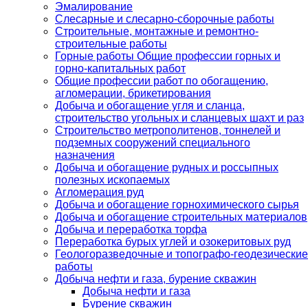
Эмалирование
Слесарные и слесарно-сборочные работы
Строительные, монтажные и ремонтно-
строительные работы
Горные работы Общие профессии горных и
горно-капитальных работ
Общие профессии работ по обогащению,
агломерации, брикетирования
Добыча и обогащение угля и сланца,
строительство угольных и сланцевых шахт и раз
Строительство метрополитенов, тоннелей и
подземных сооружений специального
назначения
Добыча и обогащение рудных и россыпных
полезных ископаемых
Агломерация руд
Добыча и обогащение горнохимического сырья
Добыча и обогащение строительных материалов
Добыча и переработка торфа
Переработка бурых углей и озокеритовых руд
Геологоразведочные и топографо-геодезические
работы
Добыча нефти и газа, бурение скважин
Добыча нефти и газа
Бурение скважин