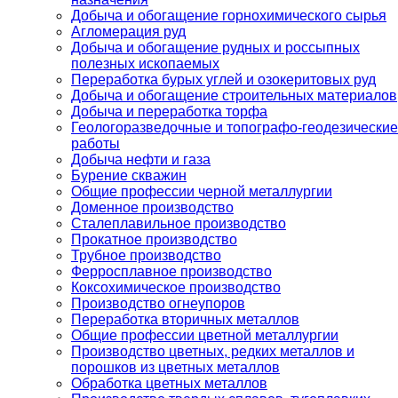
Добыча и обогащение горнохимического сырья
Агломерация руд
Добыча и обогащение рудных и россыпных
полезных ископаемых
Переработка бурых углей и озокеритовых руд
Добыча и обогащение строительных материалов
Добыча и переработка торфа
Геологоразведочные и топографо-геодезические
работы
Добыча нефти и газа
Бурение скважин
Общие профессии черной металлургии
Доменное производство
Сталеплавильное производство
Прокатное производство
Трубное производство
Ферросплавное производство
Коксохимическое производство
Производство огнеупоров
Переработка вторичных металлов
Общие профессии цветной металлургии
Производство цветных, редких металлов и
порошков из цветных металлов
Обработка цветных металлов