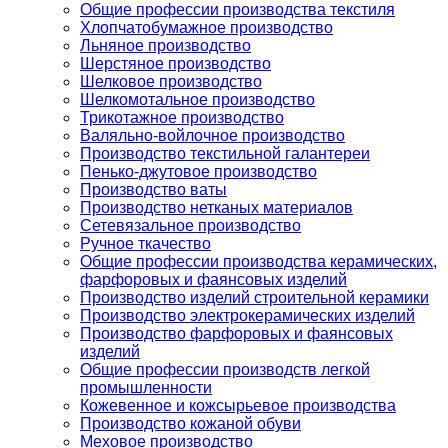
Общие профессии производства текстиля
Хлопчатобумажное производство
Льняное производство
Шерстяное производство
Шелковое производство
Шелкомотальное производство
Трикотажное производство
Валяльно-войлочное производство
Производство текстильной галантереи
Пенько-джутовое производство
Производство ваты
Производство нетканых материалов
Сетевязальное производство
Ручное ткачество
Общие профессии производства керамических,
фарфоровых и фаянсовых изделий
Производство изделий строительной керамики
Производство электрокерамических изделий
Производство фарфоровых и фаянсовых
изделий
Общие профессии производств легкой
промышленности
Кожевенное и кожсырьевое производства
Производство кожаной обуви
Меховое производство