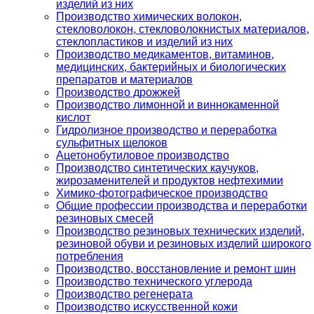
изделий из них
Производство химических волокон,
стекловолокон, стекловолокнистых материалов,
стеклопластиков и изделий из них
Производство медикаментов, витаминов,
медицинских, бактерийных и биологических
препаратов и материалов
Производство дрожжей
Производство лимонной и виннокаменной
кислот
Гидролизное производство и переработка
сульфитных щелоков
Ацетонобутиловое производство
Производство синтетических каучуков,
жирозаменителей и продуктов нефтехимии
Химико-фотографическое производство
Общие профессии производства и переработки
резиновых смесей
Производство резиновых технических изделий,
резиновой обуви и резиновых изделий широкого
потребления
Производство, восстановление и ремонт шин
Производство технического углерода
Производство регенерата
Производство искусственной кожи