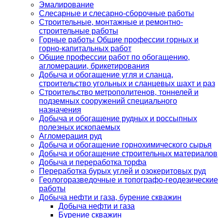
Эмалирование
Слесарные и слесарно-сборочные работы
Строительные, монтажные и ремонтно-
строительные работы
Горные работы Общие профессии горных и
горно-капитальных работ
Общие профессии работ по обогащению,
агломерации, брикетирования
Добыча и обогащение угля и сланца,
строительство угольных и сланцевых шахт и раз
Строительство метрополитенов, тоннелей и
подземных сооружений специального
назначения
Добыча и обогащение рудных и россыпных
полезных ископаемых
Агломерация руд
Добыча и обогащение горнохимического сырья
Добыча и обогащение строительных материалов
Добыча и переработка торфа
Переработка бурых углей и озокеритовых руд
Геологоразведочные и топографо-геодезические
работы
Добыча нефти и газа, бурение скважин
Добыча нефти и газа
Бурение скважин