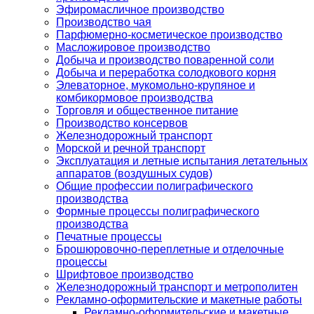
Эфиромасличное производство
Производство чая
Парфюмерно-косметическое производство
Масложировое производство
Добыча и производство поваренной соли
Добыча и переработка солодкового корня
Элеваторное, мукомольно-крупяное и
комбикормовое производства
Торговля и общественное питание
Производство консервов
Железнодорожный транспорт
Морской и речной транспорт
Эксплуатация и летные испытания летательных
аппаратов (воздушных судов)
Общие профессии полиграфического
производства
Формные процессы полиграфического
производства
Печатные процессы
Брошюровочно-переплетные и отделочные
процессы
Шрифтовое производство
Железнодорожный транспорт и метрополитен
Рекламно-оформительские и макетные работы
Рекламно-оформительские и макетные