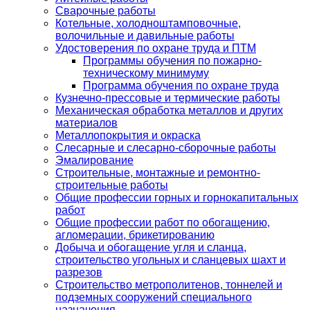
Сварочные работы
Котельные, холодноштамповочные,
волочильные и давильные работы
Удостоверения по охране труда и ПТМ
Программы обучения по пожарно-
техническому минимуму
Программа обучения по охране труда
Кузнечно-прессовые и термические работы
Механическая обработка металлов и других
материалов
Металлопокрытия и окраска
Слесарные и слесарно-сборочные работы
Эмалирование
Строительные, монтажные и ремонтно-
строительные работы
Общие профессии горных и горнокапитальных
работ
Общие профессии работ по обогащению,
агломерации, брикетированию
Добыча и обогащение угля и сланца,
строительство угольных и сланцевых шахт и
разрезов
Строительство метрополитенов, тоннелей и
подземных сооружений специального
назначения