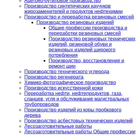
Ацетоно-бутиловое производство
Производство синтетических каучуков
жирозаменителей и продуктов нефтехимии
Производство и переработка резиновых смесей
Производство резиновых изделий
Общие профессии производства и
переработки резиновых смесей
Производство резиновых технических
изделий, резиновой обуви и
резиновых изделий широкого
потребления
Производство, восстановление и
ремонт шин
Производство технического углерода
Производство регенерата
Химико-фотографическое производство
Производство искусственной кожи
Переработка нефти, нефтепродуктов, газа,
сланцев, угля и обслуживание магистральных
трубопроводов
Производство изделий из коры пробкового
дерева
Производство асбестовых технических изделий
Лесозаготовительные работы
Лесозаготовительные работы Общие профессии