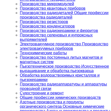
Производство микромодулей
Производство квантовых приборов
Производство радиодеталей Общие профессии
производства радиодеталей
Производство резисторов
Производство конденсаторов
Производство радиокерамики и ферритов
Производство селеновых и купроксных
выпрямителей
Электровакуумное производство Производство
электровакуумных приборов
Технохимические работы
Производство постоянных литых магнитов и
магнитных систем
Пьезотехническое производство Искусственное
выращивание и обработка пьезокварца
Обработка водорастворимых кристаллов и
пьезокерамики
Производство радиоаппаратуры и аппаратуры
проводной связи
Судостроение и ремонт
Общие профессии химических производств
Азотные производства и продукты
органического синтеза Основные химические
производства Азотные производства и продукты