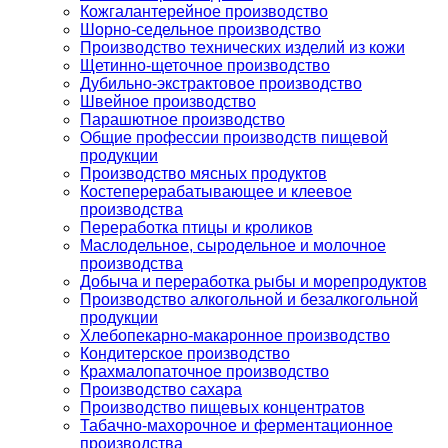
Кожгалантерейное производство
Шорно-седельное производство
Производство технических изделий из кожи
Щетинно-щеточное производство
Дубильно-экстрактовое производство
Швейное производство
Парашютное производство
Общие профессии производств пищевой
продукции
Производство мясных продуктов
Костеперерабатывающее и клеевое
производства
Переработка птицы и кроликов
Маслодельное, сыродельное и молочное
производства
Добыча и переработка рыбы и морепродуктов
Производство алкогольной и безалкогольной
продукции
Хлебопекарно-макаронное производство
Кондитерское производство
Крахмалопаточное производство
Производство сахара
Производство пищевых концентратов
Табачно-махорочное и ферментационное
производства