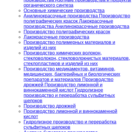
органического синтеза
Основные химические производства
Анилинокрасочные производства Производство
полиграфических красок Лакокрасочные
производства Анилинокрасочные производства
Производство полиграфических красок
Лакокрасочные производства
Производство полимерных материалов и
изделий из них
Производство химических волокон,
стекловолокон, стекловолокнистых материалов,
стеклопластиков и изделий из них
Производство медикаментов, витаминов,
медицинских, бактерийных и биологических
препаратов и материалов Производство
дрожжей Производство лимонной и
виннокаменной кислот Гидролизное
производство и переработка сульфитных
щелоков
Производство дрожжей
Производство лимонной и виннокаменной
кислот
Гидролизное производство и переработка
сульфитных щелоков