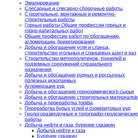
Эмалирование
Слесарные и слесарно-сборочные работы
Строительные, монтажные и ремонтно-
строительные работы
Горные работы Общие профессии горных и
горно-капитальных работ
Общие профессии работ по обогащению,
агломерации, брикетирования
Добыча и обогащение угля и сланца,
строительство угольных и сланцевых шахт и раз
Строительство метрополитенов, тоннелей и
подземных сооружений специального
назначения
Добыча и обогащение рудных и россыпных
полезных ископаемых
Агломерация руд
Добыча и обогащение горнохимического сырья
Добыча и обогащение строительных материалов
Добыча и переработка торфа
Переработка бурых углей и озокеритовых руд
Геологоразведочные и топографо-геодезические
работы
Добыча нефти и газа, бурение скважин
Добыча нефти и газа
Бурение скважин