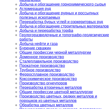
Добыча и обогащение горнохимического сырья
Агломерация руд
Добыча и обогащение рудных и россыпных
полезных ископаемых
Переработка бурых углей и озокеритовых руд
Добыча и обогащение строительных материалов
Добыча и переработка торфа
Геологоразведочные и топографо-геодезические
работы
Добыча нефти и газа
Бурение скважин
Общие профессии черной металлургии
Доменное производство
Сталеплавильное производство
Прокатное производство
Трубное производство
Ферросплавное производство
Коксохимическое производство
Производство огнеупоров
Переработка вторичных металлов
Общие профессии цветной металлургии
Производство цветных, редких металлов и
порошков из цветных металлов
Обработка цветных металлов