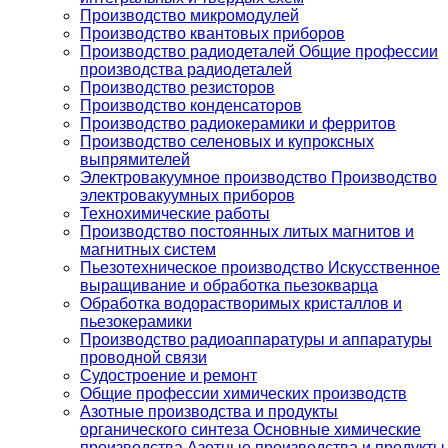
Производство микромодулей
Производство квантовых приборов
Производство радиодеталей Общие профессии
производства радиодеталей
Производство резисторов
Производство конденсаторов
Производство радиокерамики и ферритов
Производство селеновых и купроксных
выпрямителей
Электровакуумное производство Производство
электровакуумных приборов
Технохимические работы
Производство постоянных литых магнитов и
магнитных систем
Пьезотехническое производство Искусственное
выращивание и обработка пьезокварца
Обработка водорастворимых кристаллов и
пьезокерамики
Производство радиоаппаратуры и аппаратуры
проводной связи
Судостроение и ремонт
Общие профессии химических производств
Азотные производства и продукты
органического синтеза Основные химические
производства Азотные производства и продукты