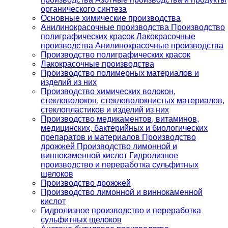
органического синтеза
Основные химические производства
Анилинокрасочные производства Производство
полиграфических красок Лакокрасочные
производства Анилинокрасочные производства
Производство полиграфических красок
Лакокрасочные производства
Производство полимерных материалов и
изделий из них
Производство химических волокон,
стекловолокон, стекловолокнистых материалов,
стеклопластиков и изделий из них
Производство медикаментов, витаминов,
медицинских, бактерийных и биологических
препаратов и материалов Производство
дрожжей Производство лимонной и
виннокаменной кислот Гидролизное
производство и переработка сульфитных
щелоков
Производство дрожжей
Производство лимонной и виннокаменной
кислот
Гидролизное производство и переработка
сульфитных щелоков