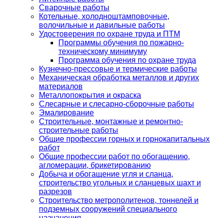
Сварочные работы
Котельные, холодноштамповочные,
волочильные и давильные работы
Удостоверения по охране труда и ПТМ
Программы обучения по пожарно-
техническому минимуму
Программа обучения по охране труда
Кузнечно-прессовые и термические работы
Механическая обработка металлов и других
материалов
Металлопокрытия и окраска
Слесарные и слесарно-сборочные работы
Эмалирование
Строительные, монтажные и ремонтно-
строительные работы
Общие профессии горных и горнокапитальных
работ
Общие профессии работ по обогащению,
агломерации, брикетированию
Добыча и обогащение угля и сланца,
строительство угольных и сланцевых шахт и
разрезов
Строительство метрополитенов, тоннелей и
подземных сооружений специального
назначения