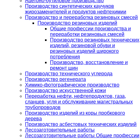
Ацетоно-бутиловое производство
Производство синтетических каучуков
жирозаменителей и продуктов нефтехимии
Производство и переработка резиновых смесей
Производство резиновых изделий
Общие профессии производства и
переработки резиновых смесей
Производство резиновых технических
изделий, резиновой обуви и
резиновых изделий широкого
потребления
Производство, восстановление и
ремонт шин
Производство технического углерода
Производство регенерата
Химико-фотографическое производство
Производство искусственной кожи
Переработка нефти, нефтепродуктов, газа,
сланцев, угля и обслуживание магистральных
трубопроводов
Производство изделий из коры пробкового
дерева
Производство асбестовых технических изделий
Лесозаготовительные работы
Лесозаготовительные работы Общие профессии