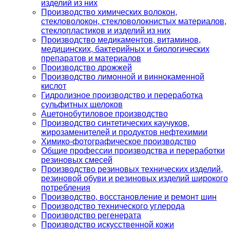
изделий из них
Производство химических волокон,
стекловолокон, стекловолокнистых материалов,
стеклопластиков и изделий из них
Производство медикаментов, витаминов,
медицинских, бактерийных и биологических
препаратов и материалов
Производство дрожжей
Производство лимонной и виннокаменной
кислот
Гидролизное производство и переработка
сульфитных щелоков
Ацетонобутиловое производство
Производство синтетических каучуков,
жирозаменителей и продуктов нефтехимии
Химико-фотографическое производство
Общие профессии производства и переработки
резиновых смесей
Производство резиновых технических изделий,
резиновой обуви и резиновых изделий широкого
потребления
Производство, восстановление и ремонт шин
Производство технического углерода
Производство регенерата
Производство искусственной кожи