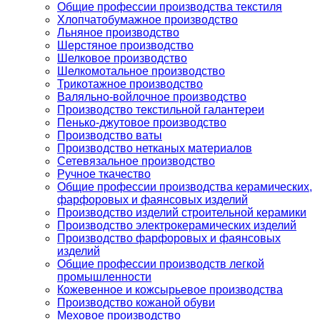
Общие профессии производства текстиля
Хлопчатобумажное производство
Льняное производство
Шерстяное производство
Шелковое производство
Шелкомотальное производство
Трикотажное производство
Валяльно-войлочное производство
Производство текстильной галантереи
Пенько-джутовое производство
Производство ваты
Производство нетканых материалов
Сетевязальное производство
Ручное ткачество
Общие профессии производства керамических,
фарфоровых и фаянсовых изделий
Производство изделий строительной керамики
Производство электрокерамических изделий
Производство фарфоровых и фаянсовых
изделий
Общие профессии производств легкой
промышленности
Кожевенное и кожсырьевое производства
Производство кожаной обуви
Меховое производство