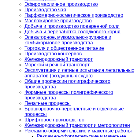
Эфиромасличное производство
Производство чая
Парфюмерно-косметическое производство
Масложировое производство
Добыча и производство поваренной соли
Добыча и переработка солодкового корня
Элеваторное, мукомольно-крупяное и
комбикормовое производства
Торговля и общественное питание
Производство консервов
Железнодорожный транспорт
Морской и речной транспорт
Эксплуатация и летные испытания летательных
аппаратов (воздушных судов)
Общие профессии полиграфического
производства
Формные процессы полиграфического
производства
Печатные процессы
Брошюровочно-переплетные и отделочные
процессы
Шрифтовое производство
Железнодорожный транспорт и метрополитен
Рекламно-оформительские и макетные работы
Рекламно-оформительские и макетные