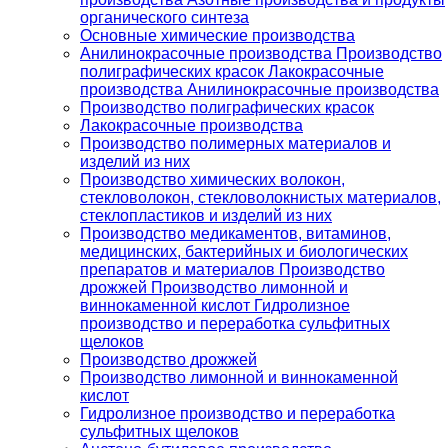
органического синтеза
Основные химические производства
Анилинокрасочные производства Производство
полиграфических красок Лакокрасочные
производства Анилинокрасочные производства
Производство полиграфических красок
Лакокрасочные производства
Производство полимерных материалов и
изделий из них
Производство химических волокон,
стекловолокон, стекловолокнистых материалов,
стеклопластиков и изделий из них
Производство медикаментов, витаминов,
медицинских, бактерийных и биологических
препаратов и материалов Производство
дрожжей Производство лимонной и
виннокаменной кислот Гидролизное
производство и переработка сульфитных
щелоков
Производство дрожжей
Производство лимонной и виннокаменной
кислот
Гидролизное производство и переработка
сульфитных щелоков