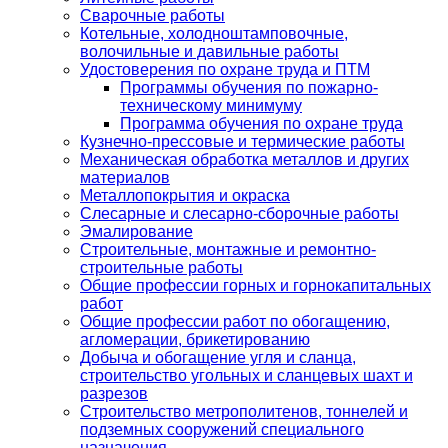
Сварочные работы
Котельные, холодноштамповочные,
волочильные и давильные работы
Удостоверения по охране труда и ПТМ
Программы обучения по пожарно-
техническому минимуму
Программа обучения по охране труда
Кузнечно-прессовые и термические работы
Механическая обработка металлов и других
материалов
Металлопокрытия и окраска
Слесарные и слесарно-сборочные работы
Эмалирование
Строительные, монтажные и ремонтно-
строительные работы
Общие профессии горных и горнокапитальных
работ
Общие профессии работ по обогащению,
агломерации, брикетированию
Добыча и обогащение угля и сланца,
строительство угольных и сланцевых шахт и
разрезов
Строительство метрополитенов, тоннелей и
подземных сооружений специального
назначения