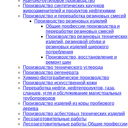
Ацетоно-бутиловое производство
Производство синтетических каучуков
жирозаменителей и продуктов нефтехимии
Производство и переработка резиновых смесей
Производство резиновых изделий
Общие профессии производства и
переработки резиновых смесей
Производство резиновых технических
изделий, резиновой обуви и
резиновых изделий широкого
потребления
Производство, восстановление и
ремонт шин
Производство технического углерода
Производство регенерата
Химико-фотографическое производство
Производство искусственной кожи
Переработка нефти, нефтепродуктов, газа,
сланцев, угля и обслуживание магистральных
трубопроводов
Производство изделий из коры пробкового
дерева
Производство асбестовых технических изделий
Лесозаготовительные работы
Лесозаготовительные работы Общие профессии