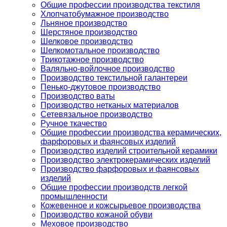
Общие профессии производства текстиля
Хлопчатобумажное производство
Льняное производство
Шерстяное производство
Шелковое производство
Шелкомотальное производство
Трикотажное производство
Валяльно-войлочное производство
Производство текстильной галантереи
Пенько-джутовое производство
Производство ваты
Производство нетканых материалов
Сетевязальное производство
Ручное ткачество
Общие профессии производства керамических,
фарфоровых и фаянсовых изделий
Производство изделий строительной керамики
Производство электрокерамических изделий
Производство фарфоровых и фаянсовых
изделий
Общие профессии производств легкой
промышленности
Кожевенное и кожсырьевое производства
Производство кожаной обуви
Меховое производство