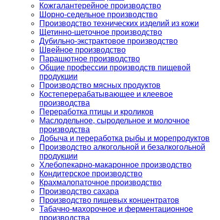
Кожгалантерейное производство
Шорно-седельное производство
Производство технических изделий из кожи
Щетинно-щеточное производство
Дубильно-экстрактовое производство
Швейное производство
Парашютное производство
Общие профессии производств пищевой
продукции
Производство мясных продуктов
Костеперерабатывающее и клеевое
производства
Переработка птицы и кроликов
Маслодельное, сыродельное и молочное
производства
Добыча и переработка рыбы и морепродуктов
Производство алкогольной и безалкогольной
продукции
Хлебопекарно-макаронное производство
Кондитерское производство
Крахмалопаточное производство
Производство сахара
Производство пищевых концентратов
Табачно-махорочное и ферментационное
производства