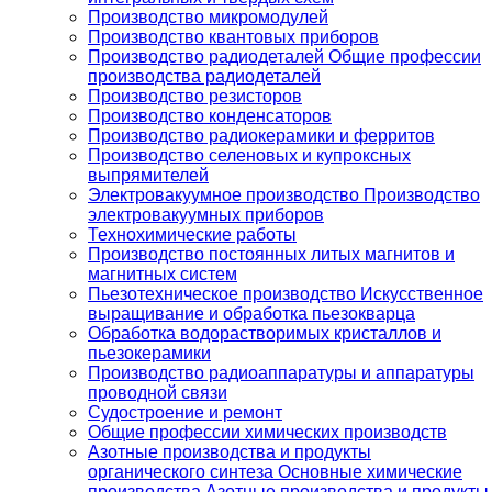
Производство микромодулей
Производство квантовых приборов
Производство радиодеталей Общие профессии
производства радиодеталей
Производство резисторов
Производство конденсаторов
Производство радиокерамики и ферритов
Производство селеновых и купроксных
выпрямителей
Электровакуумное производство Производство
электровакуумных приборов
Технохимические работы
Производство постоянных литых магнитов и
магнитных систем
Пьезотехническое производство Искусственное
выращивание и обработка пьезокварца
Обработка водорастворимых кристаллов и
пьезокерамики
Производство радиоаппаратуры и аппаратуры
проводной связи
Судостроение и ремонт
Общие профессии химических производств
Азотные производства и продукты
органического синтеза Основные химические
производства Азотные производства и продукты