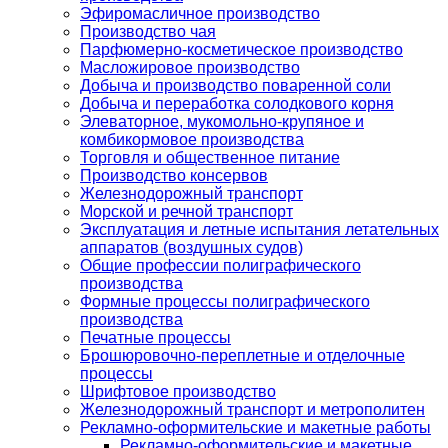
Эфиромасличное производство
Производство чая
Парфюмерно-косметическое производство
Масложировое производство
Добыча и производство поваренной соли
Добыча и переработка солодкового корня
Элеваторное, мукомольно-крупяное и
комбикормовое производства
Торговля и общественное питание
Производство консервов
Железнодорожный транспорт
Морской и речной транспорт
Эксплуатация и летные испытания летательных
аппаратов (воздушных судов)
Общие профессии полиграфического
производства
Формные процессы полиграфического
производства
Печатные процессы
Брошюровочно-переплетные и отделочные
процессы
Шрифтовое производство
Железнодорожный транспорт и метрополитен
Рекламно-оформительские и макетные работы
Рекламно-оформительские и макетные