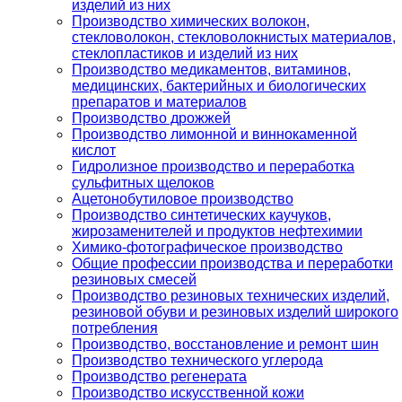
изделий из них
Производство химических волокон,
стекловолокон, стекловолокнистых материалов,
стеклопластиков и изделий из них
Производство медикаментов, витаминов,
медицинских, бактерийных и биологических
препаратов и материалов
Производство дрожжей
Производство лимонной и виннокаменной
кислот
Гидролизное производство и переработка
сульфитных щелоков
Ацетонобутиловое производство
Производство синтетических каучуков,
жирозаменителей и продуктов нефтехимии
Химико-фотографическое производство
Общие профессии производства и переработки
резиновых смесей
Производство резиновых технических изделий,
резиновой обуви и резиновых изделий широкого
потребления
Производство, восстановление и ремонт шин
Производство технического углерода
Производство регенерата
Производство искусственной кожи