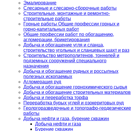
Эмалирование
Слесарные и слесарно-сборочные работы
Строительные, монтажные и ремонтно-
строительные работы
Горные работы Общие профессии горных и
горно-капитальных работ
Общие профессии работ по обогащению,
агломерации, брикетирования
Добыча и обогащение угля и сланца,
строительство угольных и сланцевых шахт и раз
Строительство метрополитенов, тоннелей и
подземных сооружений специального
назначения
Добыча и обогащение рудных и россыпных
полезных ископаемых
Агломерация руд
Добыча и обогащение горнохимического сырья
Добыча и обогащение строительных материалов
Добыча и переработка торфа
Переработка бурых углей и озокеритовых руд
Геологоразведочные и топографо-геодезические
работы
Добыча нефти и газа, бурение скважин
Добыча нефти и газа
Бурение скважин