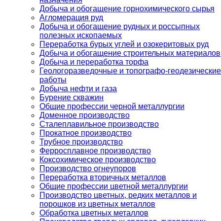
Добыча и обогащение горнохимического сырья
Агломерация руд
Добыча и обогащение рудных и россыпных
полезных ископаемых
Переработка бурых углей и озокеритовых руд
Добыча и обогащение строительных материалов
Добыча и переработка торфа
Геологоразведочные и топографо-геодезические
работы
Добыча нефти и газа
Бурение скважин
Общие профессии черной металлургии
Доменное производство
Сталеплавильное производство
Прокатное производство
Трубное производство
Ферросплавное производство
Коксохимическое производство
Производство огнеупоров
Переработка вторичных металлов
Общие профессии цветной металлургии
Производство цветных, редких металлов и
порошков из цветных металлов
Обработка цветных металлов