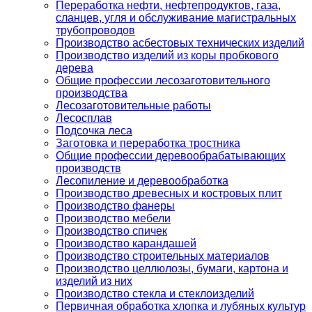
Переработка нефти, нефтепродуктов, газа,
сланцев, угля и обслуживание магистральных
трубопроводов
Производство асбестовых технических изделий
Производство изделий из коры пробкового
дерева
Общие профессии лесозаготовительного
производства
Лесозаготовительные работы
Лесосплав
Подсочка леса
Заготовка и переработка тростника
Общие профессии деревообрабатывающих
производств
Лесопиление и деревообработка
Производство древесных и костровых плит
Производство фанеры
Производство мебели
Производство спичек
Производство карандашей
Производство строительных материалов
Производство целлюлозы, бумаги, картона и
изделий из них
Производство стекла и стеклоизделий
Первичная обработка хлопка и лубяных культур