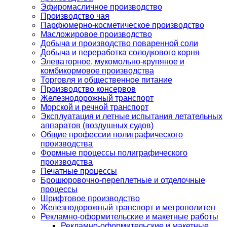
Эфиромасличное производство
Производство чая
Парфюмерно-косметическое производство
Масложировое производство
Добыча и производство поваренной соли
Добыча и переработка солодкового корня
Элеваторное, мукомольно-крупяное и
комбикормовое производства
Торговля и общественное питание
Производство консервов
Железнодорожный транспорт
Морской и речной транспорт
Эксплуатация и летные испытания летательных
аппаратов (воздушных судов)
Общие профессии полиграфического
производства
Формные процессы полиграфического
производства
Печатные процессы
Брошюровочно-переплетные и отделочные
процессы
Шрифтовое производство
Железнодорожный транспорт и метрополитен
Рекламно-оформительские и макетные работы
Рекламно-оформительские и макетные