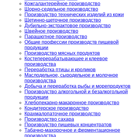
Кожгалантерейное производство
Шорно-седельное производство
Производство технических изделий из кожи
Щетинно-щеточное производство
Дубильно-экстрактовое производство
Швейное производство
Парашютное производство
Общие профессии производств пищевой
продукции
Производство мясных продуктов
Костеперерабатывающее и клеевое
производства
Переработка птицы и кроликов
Маслодельное, сыродельное и молочное
производства
Добыча и переработка рыбы и морепродуктов
Производство алкогольной и безалкогольной
продукции
Хлебопекарно-макаронное производство
Кондитерское производство
Крахмалопаточное производство
Производство сахара
Производство пищевых концентратов
Табачно-махорочное и ферментационное
производства