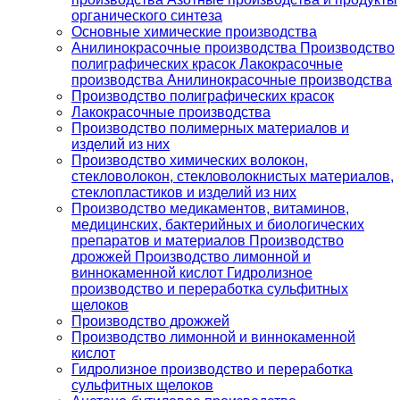
органического синтеза
Основные химические производства
Анилинокрасочные производства Производство
полиграфических красок Лакокрасочные
производства Анилинокрасочные производства
Производство полиграфических красок
Лакокрасочные производства
Производство полимерных материалов и
изделий из них
Производство химических волокон,
стекловолокон, стекловолокнистых материалов,
стеклопластиков и изделий из них
Производство медикаментов, витаминов,
медицинских, бактерийных и биологических
препаратов и материалов Производство
дрожжей Производство лимонной и
виннокаменной кислот Гидролизное
производство и переработка сульфитных
щелоков
Производство дрожжей
Производство лимонной и виннокаменной
кислот
Гидролизное производство и переработка
сульфитных щелоков