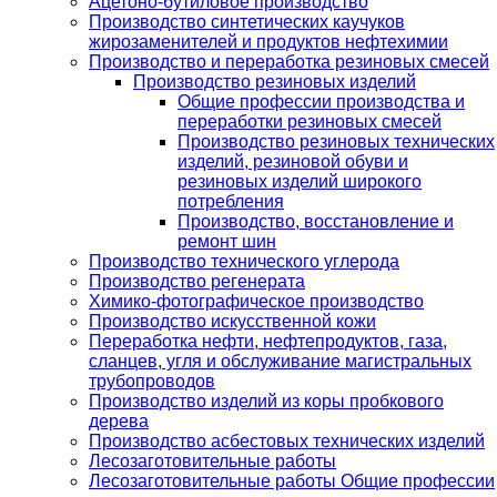
Ацетоно-бутиловое производство
Производство синтетических каучуков
жирозаменителей и продуктов нефтехимии
Производство и переработка резиновых смесей
Производство резиновых изделий
Общие профессии производства и
переработки резиновых смесей
Производство резиновых технических
изделий, резиновой обуви и
резиновых изделий широкого
потребления
Производство, восстановление и
ремонт шин
Производство технического углерода
Производство регенерата
Химико-фотографическое производство
Производство искусственной кожи
Переработка нефти, нефтепродуктов, газа,
сланцев, угля и обслуживание магистральных
трубопроводов
Производство изделий из коры пробкового
дерева
Производство асбестовых технических изделий
Лесозаготовительные работы
Лесозаготовительные работы Общие профессии