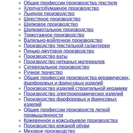
Общие профессии производства текстиля
Хлопчатобумажное производство
Льняное производство
Шерстяное производство
Шелковое производство
Шелкомотальное производство
Трикотажное производство
Валяльно-войлочное производство
Производство текстильной галантереи
Пенько-джутовое производство
Производство ваты
Производство нетканых материалов
Сетевязальное производство
Ручное ткачество
Общие профессии производства керамических,
фарфоровых и фаянсовых изделий
Производство изделий строительной керамики
Производство электрокерамических изделий
Производство фарфоровых и фаянсовых
изделий
Общие профессии производств легкой
промышленности
Кожевенное и кожсырьевое производства
Производство кожаной обуви
Меховое производство