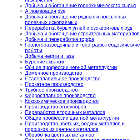
Добыча и обогащение горнохимического сырья
Агломерация руд
Добыча и обогащение рудных и россыпных
полезных ископаемых
Переработка бурых углей и озокеритовых руд
Добыча и обогащение строительных материалов
Добыча и переработка торфа
Геологоразведочные и топографо-геодезические
работы
Добыча нефти и газа
Бурение скважин
Общие профессии черной металлургии
Доменное производство
Сталеплавильное производство
Прокатное производство
Трубное производство
Ферросплавное производство
Коксохимическое производство
Производство огнеупоров
Переработка вторичных металлов
Общие профессии цветной металлургии
Производство цветных, редких металлов и
порошков из цветных металлов
Обработка цветных металлов