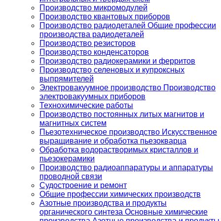
Производство микромодулей
Производство квантовых приборов
Производство радиодеталей Общие профессии
производства радиодеталей
Производство резисторов
Производство конденсаторов
Производство радиокерамики и ферритов
Производство селеновых и купроксных
выпрямителей
Электровакуумное производство Производство
электровакуумных приборов
Технохимические работы
Производство постоянных литых магнитов и
магнитных систем
Пьезотехническое производство Искусственное
выращивание и обработка пьезокварца
Обработка водорастворимых кристаллов и
пьезокерамики
Производство радиоаппаратуры и аппаратуры
проводной связи
Судостроение и ремонт
Общие профессии химических производств
Азотные производства и продукты
органического синтеза Основные химические
производства Азотные производства и продукты