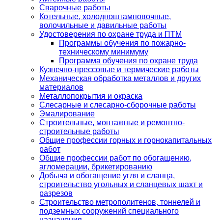
Сварочные работы
Котельные, холодноштамповочные,
волочильные и давильные работы
Удостоверения по охране труда и ПТМ
Программы обучения по пожарно-
техническому минимуму
Программа обучения по охране труда
Кузнечно-прессовые и термические работы
Механическая обработка металлов и других
материалов
Металлопокрытия и окраска
Слесарные и слесарно-сборочные работы
Эмалирование
Строительные, монтажные и ремонтно-
строительные работы
Общие профессии горных и горнокапитальных
работ
Общие профессии работ по обогащению,
агломерации, брикетированию
Добыча и обогащение угля и сланца,
строительство угольных и сланцевых шахт и
разрезов
Строительство метрополитенов, тоннелей и
подземных сооружений специального
назначения