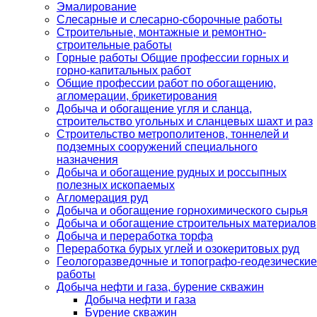
Эмалирование
Слесарные и слесарно-сборочные работы
Строительные, монтажные и ремонтно-
строительные работы
Горные работы Общие профессии горных и
горно-капитальных работ
Общие профессии работ по обогащению,
агломерации, брикетирования
Добыча и обогащение угля и сланца,
строительство угольных и сланцевых шахт и раз
Строительство метрополитенов, тоннелей и
подземных сооружений специального
назначения
Добыча и обогащение рудных и россыпных
полезных ископаемых
Агломерация руд
Добыча и обогащение горнохимического сырья
Добыча и обогащение строительных материалов
Добыча и переработка торфа
Переработка бурых углей и озокеритовых руд
Геологоразведочные и топографо-геодезические
работы
Добыча нефти и газа, бурение скважин
Добыча нефти и газа
Бурение скважин