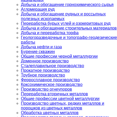
Добыча и обогащение горнохимического сырья
Агломерация руд
Добыча и обогащение рудных и россыпных
полезных ископаемых
Переработка бурых углей и озокеритовых руд
Добыча и обогащение строительных материалов
Добыча и переработка торфа
Геологоразведочные и топографо-геодезические
работы
Добыча нефти и газа
Бурение скважин
Общие профессии черной металлургии
Доменное производство
Сталеплавильное производство
Прокатное производство
Трубное производство
Ферросплавное производство
Коксохимическое производство
Производство огнеупоров
Переработка вторичных металлов
Общие профессии цветной металлургии
Производство цветных, редких металлов и
порошков из цветных металлов
Обработка цветных металлов