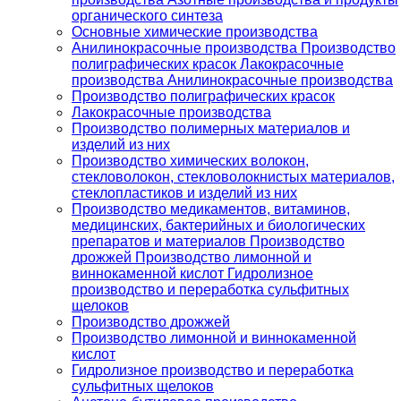
органического синтеза
Основные химические производства
Анилинокрасочные производства Производство
полиграфических красок Лакокрасочные
производства Анилинокрасочные производства
Производство полиграфических красок
Лакокрасочные производства
Производство полимерных материалов и
изделий из них
Производство химических волокон,
стекловолокон, стекловолокнистых материалов,
стеклопластиков и изделий из них
Производство медикаментов, витаминов,
медицинских, бактерийных и биологических
препаратов и материалов Производство
дрожжей Производство лимонной и
виннокаменной кислот Гидролизное
производство и переработка сульфитных
щелоков
Производство дрожжей
Производство лимонной и виннокаменной
кислот
Гидролизное производство и переработка
сульфитных щелоков