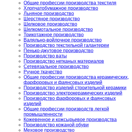
Общие профессии производства текстиля
Хлопчатобумажное производство
Льняное производство
Шерстяное производство
Шелковое производство
Шелкомотальное производство
Трикотажное производство
Валяльно-войлочное производство
Производство текстильной галантереи
Пенько-джутовое производство
Производство ваты
Производство нетканых материалов
Сетевязальное производство
Ручное ткачество
Общие профессии производства керамических,
фарфоровых и фаянсовых изделий
Производство изделий строительной керамики
Производство электрокерамических изделий
Производство фарфоровых и фаянсовых
изделий
Общие профессии производств легкой
промышленности
Кожевенное и кожсырьевое производства
Производство кожаной обуви
Меховое производство