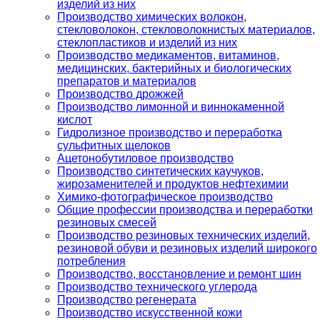
изделий из них
Производство химических волокон,
стекловолокон, стекловолокнистых материалов,
стеклопластиков и изделий из них
Производство медикаментов, витаминов,
медицинских, бактерийных и биологических
препаратов и материалов
Производство дрожжей
Производство лимонной и виннокаменной
кислот
Гидролизное производство и переработка
сульфитных щелоков
Ацетонобутиловое производство
Производство синтетических каучуков,
жирозаменителей и продуктов нефтехимии
Химико-фотографическое производство
Общие профессии производства и переработки
резиновых смесей
Производство резиновых технических изделий,
резиновой обуви и резиновых изделий широкого
потребления
Производство, восстановление и ремонт шин
Производство технического углерода
Производство регенерата
Производство искусственной кожи