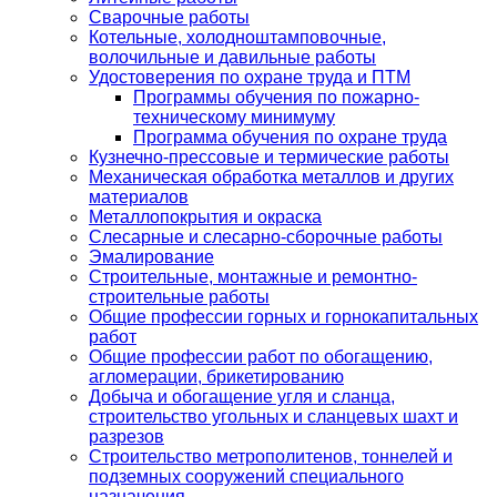
Сварочные работы
Котельные, холодноштамповочные,
волочильные и давильные работы
Удостоверения по охране труда и ПТМ
Программы обучения по пожарно-
техническому минимуму
Программа обучения по охране труда
Кузнечно-прессовые и термические работы
Механическая обработка металлов и других
материалов
Металлопокрытия и окраска
Слесарные и слесарно-сборочные работы
Эмалирование
Строительные, монтажные и ремонтно-
строительные работы
Общие профессии горных и горнокапитальных
работ
Общие профессии работ по обогащению,
агломерации, брикетированию
Добыча и обогащение угля и сланца,
строительство угольных и сланцевых шахт и
разрезов
Строительство метрополитенов, тоннелей и
подземных сооружений специального
назначения