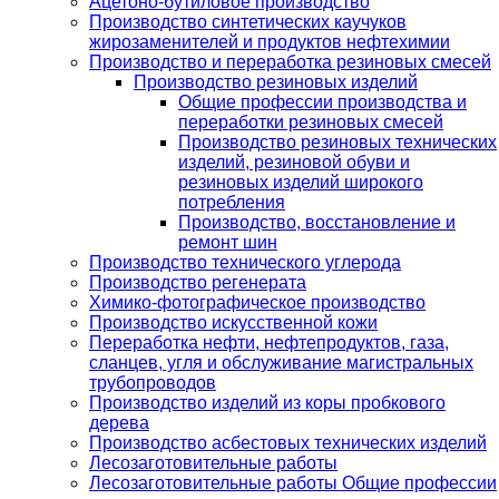
Ацетоно-бутиловое производство
Производство синтетических каучуков
жирозаменителей и продуктов нефтехимии
Производство и переработка резиновых смесей
Производство резиновых изделий
Общие профессии производства и
переработки резиновых смесей
Производство резиновых технических
изделий, резиновой обуви и
резиновых изделий широкого
потребления
Производство, восстановление и
ремонт шин
Производство технического углерода
Производство регенерата
Химико-фотографическое производство
Производство искусственной кожи
Переработка нефти, нефтепродуктов, газа,
сланцев, угля и обслуживание магистральных
трубопроводов
Производство изделий из коры пробкового
дерева
Производство асбестовых технических изделий
Лесозаготовительные работы
Лесозаготовительные работы Общие профессии