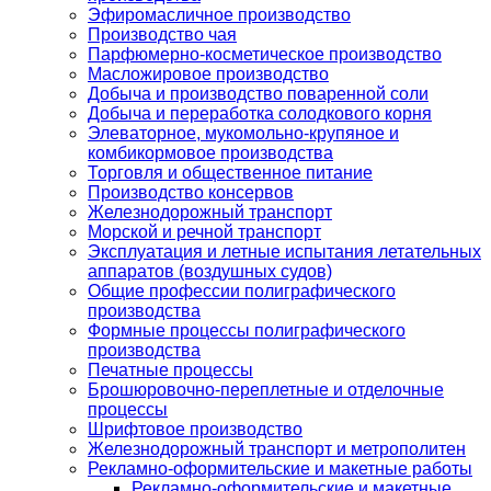
Эфиромасличное производство
Производство чая
Парфюмерно-косметическое производство
Масложировое производство
Добыча и производство поваренной соли
Добыча и переработка солодкового корня
Элеваторное, мукомольно-крупяное и
комбикормовое производства
Торговля и общественное питание
Производство консервов
Железнодорожный транспорт
Морской и речной транспорт
Эксплуатация и летные испытания летательных
аппаратов (воздушных судов)
Общие профессии полиграфического
производства
Формные процессы полиграфического
производства
Печатные процессы
Брошюровочно-переплетные и отделочные
процессы
Шрифтовое производство
Железнодорожный транспорт и метрополитен
Рекламно-оформительские и макетные работы
Рекламно-оформительские и макетные