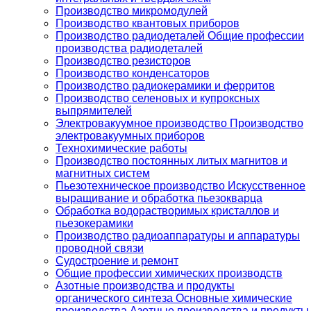
Производство микромодулей
Производство квантовых приборов
Производство радиодеталей Общие профессии
производства радиодеталей
Производство резисторов
Производство конденсаторов
Производство радиокерамики и ферритов
Производство селеновых и купроксных
выпрямителей
Электровакуумное производство Производство
электровакуумных приборов
Технохимические работы
Производство постоянных литых магнитов и
магнитных систем
Пьезотехническое производство Искусственное
выращивание и обработка пьезокварца
Обработка водорастворимых кристаллов и
пьезокерамики
Производство радиоаппаратуры и аппаратуры
проводной связи
Судостроение и ремонт
Общие профессии химических производств
Азотные производства и продукты
органического синтеза Основные химические
производства Азотные производства и продукты