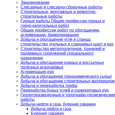
Эмалирование
Слесарные и слесарно-сборочные работы
Строительные, монтажные и ремонтно-
строительные работы
Горные работы Общие профессии горных и
горно-капитальных работ
Общие профессии работ по обогащению,
агломерации, брикетирования
Добыча и обогащение угля и сланца,
строительство угольных и сланцевых шахт и раз
Строительство метрополитенов, тоннелей и
подземных сооружений специального
назначения
Добыча и обогащение рудных и россыпных
полезных ископаемых
Агломерация руд
Добыча и обогащение горнохимического сырья
Добыча и обогащение строительных материалов
Добыча и переработка торфа
Переработка бурых углей и озокеритовых руд
Геологоразведочные и топографо-геодезические
работы
Добыча нефти и газа, бурение скважин
Добыча нефти и газа
Бурение скважин