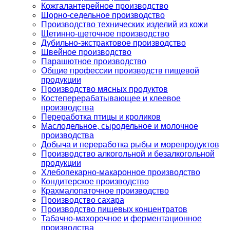
Кожгалантерейное производство
Шорно-седельное производство
Производство технических изделий из кожи
Щетинно-щеточное производство
Дубильно-экстрактовое производство
Швейное производство
Парашютное производство
Общие профессии производств пищевой
продукции
Производство мясных продуктов
Костеперерабатывающее и клеевое
производства
Переработка птицы и кроликов
Маслодельное, сыродельное и молочное
производства
Добыча и переработка рыбы и морепродуктов
Производство алкогольной и безалкогольной
продукции
Хлебопекарно-макаронное производство
Кондитерское производство
Крахмалопаточное производство
Производство сахара
Производство пищевых концентратов
Табачно-махорочное и ферментационное
производства