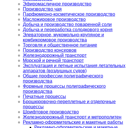
Эфиромасличное производство
Производство чая
Парфюмерно-косметическое производство
Масложировое производство
Добыча и производство поваренной соли
Добыча и переработка солодкового корня
Элеваторное, мукомольно-крупяное и
комбикормовое производства
Торговля и общественное питание
Производство консервов
Железнодорожный транспорт
Морской и речной транспорт
Эксплуатация и летные испытания летательных
аппаратов (воздушных судов)
Общие профессии полиграфического
производства
Формные процессы полиграфического
производства
Печатные процессы
Брошюровочно-переплетные и отделочные
процессы
Шрифтовое производство
Железнодорожный транспорт и метрополитен
Рекламно-оформительские и макетные работы
Рекламно-оформительские и макетные