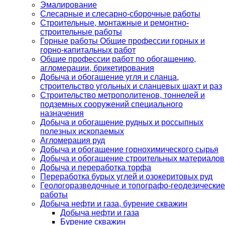
Эмалирование
Слесарные и слесарно-сборочные работы
Строительные, монтажные и ремонтно-
строительные работы
Горные работы Общие профессии горных и
горно-капитальных работ
Общие профессии работ по обогащению,
агломерации, брикетирования
Добыча и обогащение угля и сланца,
строительство угольных и сланцевых шахт и раз
Строительство метрополитенов, тоннелей и
подземных сооружений специального
назначения
Добыча и обогащение рудных и россыпных
полезных ископаемых
Агломерация руд
Добыча и обогащение горнохимического сырья
Добыча и обогащение строительных материалов
Добыча и переработка торфа
Переработка бурых углей и озокеритовых руд
Геологоразведочные и топографо-геодезические
работы
Добыча нефти и газа, бурение скважин
Добыча нефти и газа
Бурение скважин