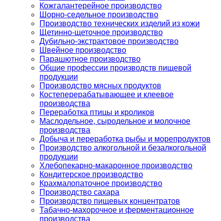
Кожгалантерейное производство
Шорно-седельное производство
Производство технических изделий из кожи
Щетинно-щеточное производство
Дубильно-экстрактовое производство
Швейное производство
Парашютное производство
Общие профессии производств пищевой
продукции
Производство мясных продуктов
Костеперерабатывающее и клеевое
производства
Переработка птицы и кроликов
Маслодельное, сыродельное и молочное
производства
Добыча и переработка рыбы и морепродуктов
Производство алкогольной и безалкогольной
продукции
Хлебопекарно-макаронное производство
Кондитерское производство
Крахмалопаточное производство
Производство сахара
Производство пищевых концентратов
Табачно-махорочное и ферментационное
производства