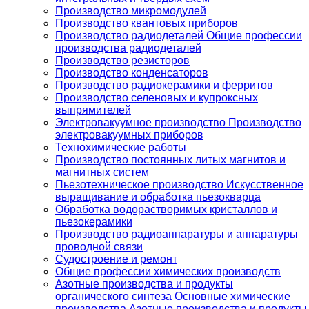
Производство микромодулей
Производство квантовых приборов
Производство радиодеталей Общие профессии
производства радиодеталей
Производство резисторов
Производство конденсаторов
Производство радиокерамики и ферритов
Производство селеновых и купроксных
выпрямителей
Электровакуумное производство Производство
электровакуумных приборов
Технохимические работы
Производство постоянных литых магнитов и
магнитных систем
Пьезотехническое производство Искусственное
выращивание и обработка пьезокварца
Обработка водорастворимых кристаллов и
пьезокерамики
Производство радиоаппаратуры и аппаратуры
проводной связи
Судостроение и ремонт
Общие профессии химических производств
Азотные производства и продукты
органического синтеза Основные химические
производства Азотные производства и продукты