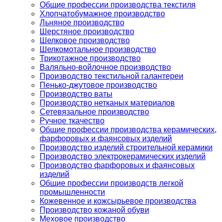
Общие профессии производства текстиля
Хлопчатобумажное производство
Льняное производство
Шерстяное производство
Шелковое производство
Шелкомотальное производство
Трикотажное производство
Валяльно-войлочное производство
Производство текстильной галантереи
Пенько-джутовое производство
Производство ваты
Производство нетканых материалов
Сетевязальное производство
Ручное ткачество
Общие профессии производства керамических,
фарфоровых и фаянсовых изделий
Производство изделий строительной керамики
Производство электрокерамических изделий
Производство фарфоровых и фаянсовых
изделий
Общие профессии производств легкой
промышленности
Кожевенное и кожсырьевое производства
Производство кожаной обуви
Меховое производство