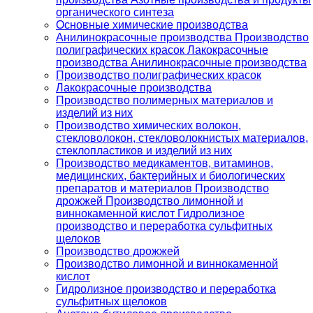
органического синтеза
Основные химические производства
Анилинокрасочные производства Производство
полиграфических красок Лакокрасочные
производства Анилинокрасочные производства
Производство полиграфических красок
Лакокрасочные производства
Производство полимерных материалов и
изделий из них
Производство химических волокон,
стекловолокон, стекловолокнистых материалов,
стеклопластиков и изделий из них
Производство медикаментов, витаминов,
медицинских, бактерийных и биологических
препаратов и материалов Производство
дрожжей Производство лимонной и
виннокаменной кислот Гидролизное
производство и переработка сульфитных
щелоков
Производство дрожжей
Производство лимонной и виннокаменной
кислот
Гидролизное производство и переработка
сульфитных щелоков