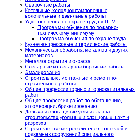
Сварочные работы
Котельные, холодноштамповочные,
волочильные и давильные работы
Удостоверения по охране труда и ПТМ
Программы обучения по пожарно-
техническому минимуму
Программа обучения по охране труда
Кузнечно-прессовые и термические работы
Механическая обработка металлов и других
материалов
Металлопокрытия и окраска
Слесарные и слесарно-сборочные работы
Эмалирование
Строительные, монтажные и ремонтно-
строительные работы
Общие профессии горных и горнокапитальных
работ
Общие профессии работ по обогащению,
агломерации, брикетированию
Добыча и обогащение угля и сланца,
строительство угольных и сланцевых шахт и
разрезов
Строительство метрополитенов, тоннелей и
подземных сооружений специального
назначения