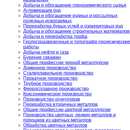
Добыча и обогащение горнохимического сырья
Агломерация руд
Добыча и обогащение рудных и россыпных
полезных ископаемых
Переработка бурых углей и озокеритовых руд
Добыча и обогащение строительных материалов
Добыча и переработка торфа
Геологоразведочные и топографо-геодезические
работы
Добыча нефти и газа
Бурение скважин
Общие профессии черной металлургии
Доменное производство
Сталеплавильное производство
Прокатное производство
Трубное производство
Ферросплавное производство
Коксохимическое производство
Производство огнеупоров
Переработка вторичных металлов
Общие профессии цветной металлургии
Производство цветных, редких металлов и
порошков из цветных металлов
Обработка цветных металлов