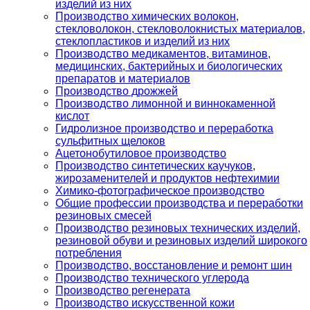
изделий из них
Производство химических волокон,
стекловолокон, стекловолокнистых материалов,
стеклопластиков и изделий из них
Производство медикаментов, витаминов,
медицинских, бактерийных и биологических
препаратов и материалов
Производство дрожжей
Производство лимонной и виннокаменной
кислот
Гидролизное производство и переработка
сульфитных щелоков
Ацетонобутиловое производство
Производство синтетических каучуков,
жирозаменителей и продуктов нефтехимии
Химико-фотографическое производство
Общие профессии производства и переработки
резиновых смесей
Производство резиновых технических изделий,
резиновой обуви и резиновых изделий широкого
потребления
Производство, восстановление и ремонт шин
Производство технического углерода
Производство регенерата
Производство искусственной кожи