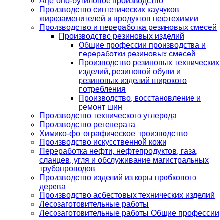
Ацетоно-бутиловое производство
Производство синтетических каучуков
жирозаменителей и продуктов нефтехимии
Производство и переработка резиновых смесей
Производство резиновых изделий
Общие профессии производства и
переработки резиновых смесей
Производство резиновых технических
изделий, резиновой обуви и
резиновых изделий широкого
потребления
Производство, восстановление и
ремонт шин
Производство технического углерода
Производство регенерата
Химико-фотографическое производство
Производство искусственной кожи
Переработка нефти, нефтепродуктов, газа,
сланцев, угля и обслуживание магистральных
трубопроводов
Производство изделий из коры пробкового
дерева
Производство асбестовых технических изделий
Лесозаготовительные работы
Лесозаготовительные работы Общие профессии