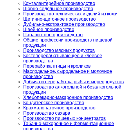
Кожгалантерейное производство
Шорно-седельное производство
Производство технических изделий из кожи
Щетинно-щеточное производство
Дубильно-экстрактовое производство
Швейное производство
Парашютное производство
Общие профессии производств пищевой
продукции
Производство мясных продуктов
Костеперерабатывающее и клеевое
производства
Переработка птицы и кроликов
Маслодельное, сыродельное и молочное
производства
Добыча и переработка рыбы и морепродуктов
Производство алкогольной и безалкогольной
продукции
Хлебопекарно-макаронное производство
Кондитерское производство
Крахмалопаточное производство
Производство сахара
Производство пищевых концентратов
Табачно-махорочное и ферментационное
производства