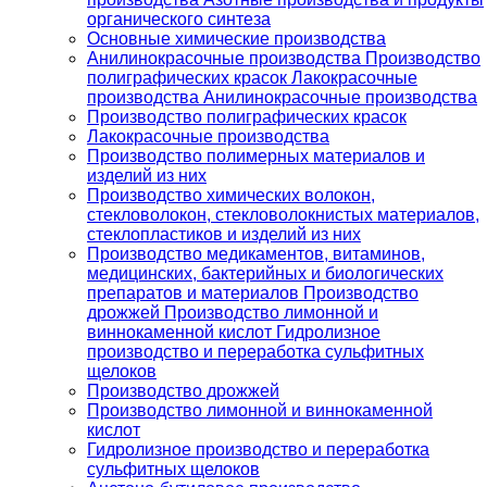
органического синтеза
Основные химические производства
Анилинокрасочные производства Производство
полиграфических красок Лакокрасочные
производства Анилинокрасочные производства
Производство полиграфических красок
Лакокрасочные производства
Производство полимерных материалов и
изделий из них
Производство химических волокон,
стекловолокон, стекловолокнистых материалов,
стеклопластиков и изделий из них
Производство медикаментов, витаминов,
медицинских, бактерийных и биологических
препаратов и материалов Производство
дрожжей Производство лимонной и
виннокаменной кислот Гидролизное
производство и переработка сульфитных
щелоков
Производство дрожжей
Производство лимонной и виннокаменной
кислот
Гидролизное производство и переработка
сульфитных щелоков