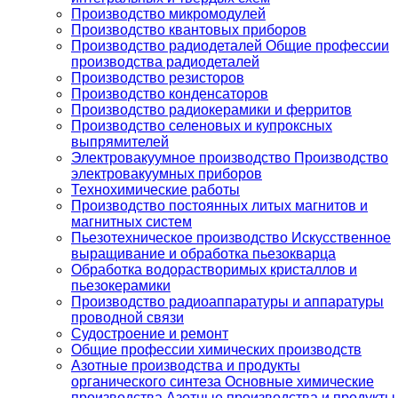
Производство микромодулей
Производство квантовых приборов
Производство радиодеталей Общие профессии
производства радиодеталей
Производство резисторов
Производство конденсаторов
Производство радиокерамики и ферритов
Производство селеновых и купроксных
выпрямителей
Электровакуумное производство Производство
электровакуумных приборов
Технохимические работы
Производство постоянных литых магнитов и
магнитных систем
Пьезотехническое производство Искусственное
выращивание и обработка пьезокварца
Обработка водорастворимых кристаллов и
пьезокерамики
Производство радиоаппаратуры и аппаратуры
проводной связи
Судостроение и ремонт
Общие профессии химических производств
Азотные производства и продукты
органического синтеза Основные химические
производства Азотные производства и продукты