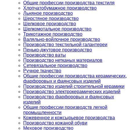
Общие профессии производства текстиля
Хлопчатобумажное производство
Льняное производство
Шерстяное производство
Шелковое производство
Шелкомотальное производство
Трикотажное производство
Валяльно-войлочное производство
Производство текстильной галантереи
Пенько-джутовое производство
Производство ваты
Производство нетканых материалов
Сетевязальное производство
Ручное ткачество
Общие профессии производства керамических,
фарфоровых и фаянсовых изделий
Производство изделий строительной керамики
Производство электрокерамических изделий
Производство фарфоровых и фаянсовых
изделий
Общие профессии производств легкой
промышленности
Кожевенное и кожсырьевое производства
Производство кожаной обуви
Меховое производство