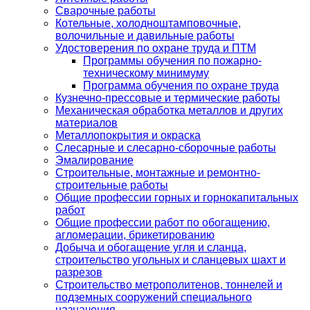
Сварочные работы
Котельные, холодноштамповочные,
волочильные и давильные работы
Удостоверения по охране труда и ПТМ
Программы обучения по пожарно-
техническому минимуму
Программа обучения по охране труда
Кузнечно-прессовые и термические работы
Механическая обработка металлов и других
материалов
Металлопокрытия и окраска
Слесарные и слесарно-сборочные работы
Эмалирование
Строительные, монтажные и ремонтно-
строительные работы
Общие профессии горных и горнокапитальных
работ
Общие профессии работ по обогащению,
агломерации, брикетированию
Добыча и обогащение угля и сланца,
строительство угольных и сланцевых шахт и
разрезов
Строительство метрополитенов, тоннелей и
подземных сооружений специального
назначения