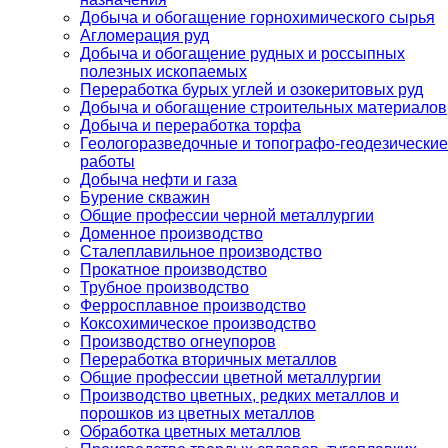
Добыча и обогащение горнохимического сырья
Агломерация руд
Добыча и обогащение рудных и россыпных
полезных ископаемых
Переработка бурых углей и озокеритовых руд
Добыча и обогащение строительных материалов
Добыча и переработка торфа
Геологоразведочные и топографо-геодезические
работы
Добыча нефти и газа
Бурение скважин
Общие профессии черной металлургии
Доменное производство
Сталеплавильное производство
Прокатное производство
Трубное производство
Ферросплавное производство
Коксохимическое производство
Производство огнеупоров
Переработка вторичных металлов
Общие профессии цветной металлургии
Производство цветных, редких металлов и
порошков из цветных металлов
Обработка цветных металлов