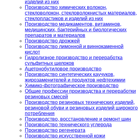
изделий из них
Производство химических волокон,
стекловолокон, стекловолокнистых материалов,
стеклопластиков и изделий из них
Производство медикаментов, витаминов,
медицинских, бактерийных и биологических
препаратов и материалов
Производство дрожжей
Производство лимонной и виннокаменной
кислот
Гидролизное производство и переработка
сульфитных щелоков
Ацетонобутиловое производство
Производство синтетических каучуков,
жирозаменителей и продуктов нефтехимии
Химико-фотографическое производство
Общие профессии производства и переработки
резиновых смесей
Производство резиновых технических изделий,
резиновой обуви и резиновых изделий широкого
потребления
Производство, восстановление и ремонт шин
Производство технического углерода
Производство регенерата
Производство искусственной кожи