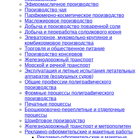
Эфиромасличное производство
Производство чая
Парфюмерно-косметическое производство
Масложировое производство
Добыча и производство поваренной соли
Добыча и переработка солодкового корня
Элеваторное, мукомольно-крупяное и
комбикормовое производства
Торговля и общественное питание
Производство консервов
Железнодорожный транспорт
Морской и речной транспорт
Эксплуатация и летные испытания летательных
аппаратов (воздушных судов)
Общие профессии полиграфического
производства
Формные процессы полиграфического
производства
Печатные процессы
Брошюровочно-переплетные и отделочные
процессы
Шрифтовое производство
Железнодорожный транспорт и метрополитен
Рекламно-оформительские и макетные работы
Рекламно-оформительские и макетные