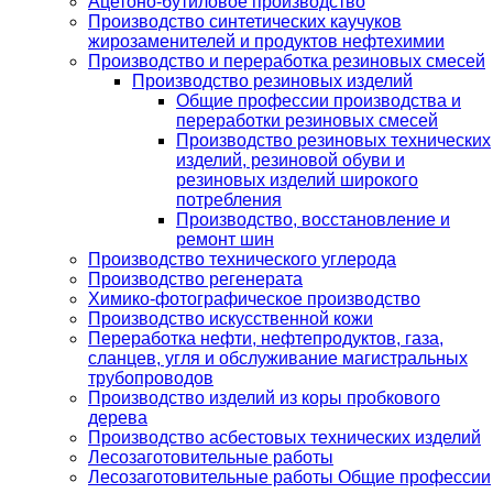
Ацетоно-бутиловое производство
Производство синтетических каучуков
жирозаменителей и продуктов нефтехимии
Производство и переработка резиновых смесей
Производство резиновых изделий
Общие профессии производства и
переработки резиновых смесей
Производство резиновых технических
изделий, резиновой обуви и
резиновых изделий широкого
потребления
Производство, восстановление и
ремонт шин
Производство технического углерода
Производство регенерата
Химико-фотографическое производство
Производство искусственной кожи
Переработка нефти, нефтепродуктов, газа,
сланцев, угля и обслуживание магистральных
трубопроводов
Производство изделий из коры пробкового
дерева
Производство асбестовых технических изделий
Лесозаготовительные работы
Лесозаготовительные работы Общие профессии