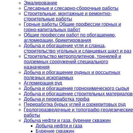
Эмалирование
Слесарные и слесарно-сборочные работы
Строительные, монтажные и ремонтно-
строительные работы
Горные работы Общие профессии горных и
горно-капитальных работ
Общие профессии работ по обогащению,
агломерации, брикетирования
Добыча и обогащение угля и сланца,
строительство угольных и сланцевых шахт и раз
Строительство метрополитенов, тоннелей и
подземных сооружений специального
назначения
Добыча и обогащение рудных и россыпных
полезных ископаемых
Агломерация руд
Добыча и обогащение горнохимического сырья
Добыча и обогащение строительных материалов
Добыча и переработка торфа
Переработка бурых углей и озокеритовых руд
Геологоразведочные и топографо-геодезические
работы
Добыча нефти и газа, бурение скважин
Добыча нефти и газа
Бурение скважин