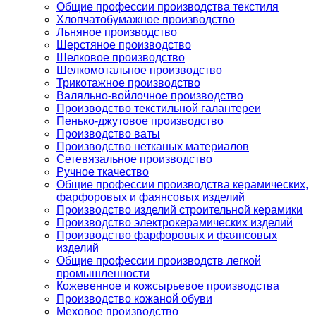
Общие профессии производства текстиля
Хлопчатобумажное производство
Льняное производство
Шерстяное производство
Шелковое производство
Шелкомотальное производство
Трикотажное производство
Валяльно-войлочное производство
Производство текстильной галантереи
Пенько-джутовое производство
Производство ваты
Производство нетканых материалов
Сетевязальное производство
Ручное ткачество
Общие профессии производства керамических,
фарфоровых и фаянсовых изделий
Производство изделий строительной керамики
Производство электрокерамических изделий
Производство фарфоровых и фаянсовых
изделий
Общие профессии производств легкой
промышленности
Кожевенное и кожсырьевое производства
Производство кожаной обуви
Меховое производство