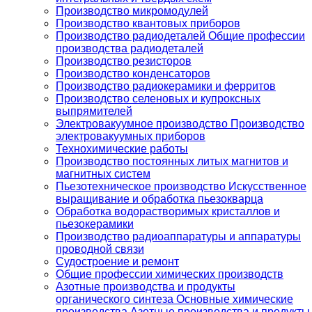
Производство микромодулей
Производство квантовых приборов
Производство радиодеталей Общие профессии
производства радиодеталей
Производство резисторов
Производство конденсаторов
Производство радиокерамики и ферритов
Производство селеновых и купроксных
выпрямителей
Электровакуумное производство Производство
электровакуумных приборов
Технохимические работы
Производство постоянных литых магнитов и
магнитных систем
Пьезотехническое производство Искусственное
выращивание и обработка пьезокварца
Обработка водорастворимых кристаллов и
пьезокерамики
Производство радиоаппаратуры и аппаратуры
проводной связи
Судостроение и ремонт
Общие профессии химических производств
Азотные производства и продукты
органического синтеза Основные химические
производства Азотные производства и продукты