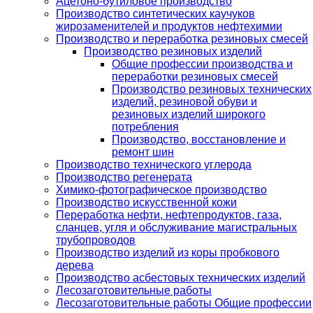
Ацетоно-бутиловое производство
Производство синтетических каучуков
жирозаменителей и продуктов нефтехимии
Производство и переработка резиновых смесей
Производство резиновых изделий
Общие профессии производства и
переработки резиновых смесей
Производство резиновых технических
изделий, резиновой обуви и
резиновых изделий широкого
потребления
Производство, восстановление и
ремонт шин
Производство технического углерода
Производство регенерата
Химико-фотографическое производство
Производство искусственной кожи
Переработка нефти, нефтепродуктов, газа,
сланцев, угля и обслуживание магистральных
трубопроводов
Производство изделий из коры пробкового
дерева
Производство асбестовых технических изделий
Лесозаготовительные работы
Лесозаготовительные работы Общие профессии