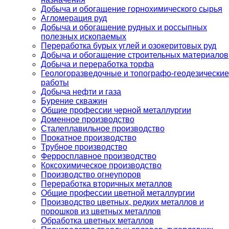
Добыча и обогащение горнохимического сырья
Агломерация руд
Добыча и обогащение рудных и россыпных
полезных ископаемых
Переработка бурых углей и озокеритовых руд
Добыча и обогащение строительных материалов
Добыча и переработка торфа
Геологоразведочные и топографо-геодезические
работы
Добыча нефти и газа
Бурение скважин
Общие профессии черной металлургии
Доменное производство
Сталеплавильное производство
Прокатное производство
Трубное производство
Ферросплавное производство
Коксохимическое производство
Производство огнеупоров
Переработка вторичных металлов
Общие профессии цветной металлургии
Производство цветных, редких металлов и
порошков из цветных металлов
Обработка цветных металлов