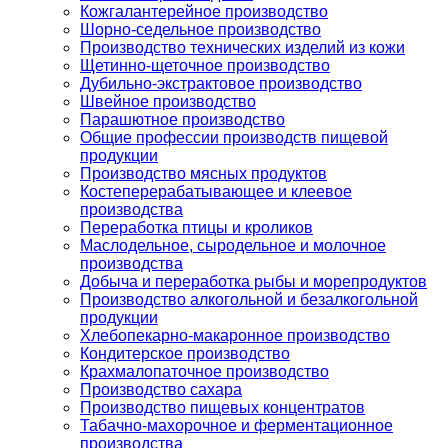
Кожгалантерейное производство
Шорно-седельное производство
Производство технических изделий из кожи
Щетинно-щеточное производство
Дубильно-экстрактовое производство
Швейное производство
Парашютное производство
Общие профессии производств пищевой
продукции
Производство мясных продуктов
Костеперерабатывающее и клеевое
производства
Переработка птицы и кроликов
Маслодельное, сыродельное и молочное
производства
Добыча и переработка рыбы и морепродуктов
Производство алкогольной и безалкогольной
продукции
Хлебопекарно-макаронное производство
Кондитерское производство
Крахмалопаточное производство
Производство сахара
Производство пищевых концентратов
Табачно-махорочное и ферментационное
производства