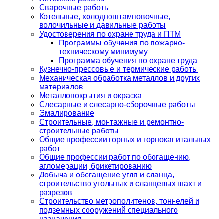
Сварочные работы
Котельные, холодноштамповочные,
волочильные и давильные работы
Удостоверения по охране труда и ПТМ
Программы обучения по пожарно-
техническому минимуму
Программа обучения по охране труда
Кузнечно-прессовые и термические работы
Механическая обработка металлов и других
материалов
Металлопокрытия и окраска
Слесарные и слесарно-сборочные работы
Эмалирование
Строительные, монтажные и ремонтно-
строительные работы
Общие профессии горных и горнокапитальных
работ
Общие профессии работ по обогащению,
агломерации, брикетированию
Добыча и обогащение угля и сланца,
строительство угольных и сланцевых шахт и
разрезов
Строительство метрополитенов, тоннелей и
подземных сооружений специального
назначения