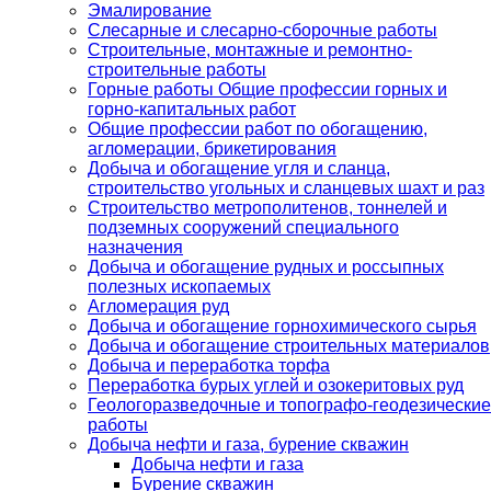
Эмалирование
Слесарные и слесарно-сборочные работы
Строительные, монтажные и ремонтно-
строительные работы
Горные работы Общие профессии горных и
горно-капитальных работ
Общие профессии работ по обогащению,
агломерации, брикетирования
Добыча и обогащение угля и сланца,
строительство угольных и сланцевых шахт и раз
Строительство метрополитенов, тоннелей и
подземных сооружений специального
назначения
Добыча и обогащение рудных и россыпных
полезных ископаемых
Агломерация руд
Добыча и обогащение горнохимического сырья
Добыча и обогащение строительных материалов
Добыча и переработка торфа
Переработка бурых углей и озокеритовых руд
Геологоразведочные и топографо-геодезические
работы
Добыча нефти и газа, бурение скважин
Добыча нефти и газа
Бурение скважин