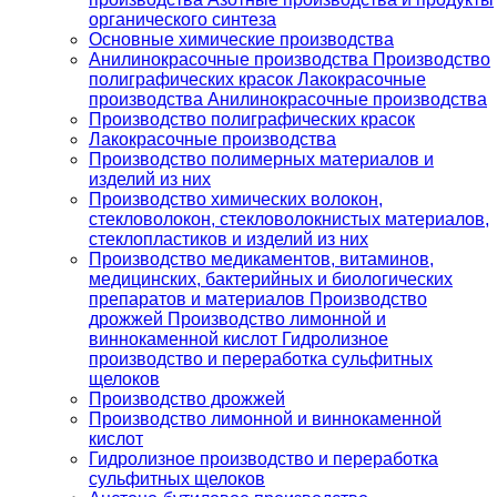
органического синтеза
Основные химические производства
Анилинокрасочные производства Производство
полиграфических красок Лакокрасочные
производства Анилинокрасочные производства
Производство полиграфических красок
Лакокрасочные производства
Производство полимерных материалов и
изделий из них
Производство химических волокон,
стекловолокон, стекловолокнистых материалов,
стеклопластиков и изделий из них
Производство медикаментов, витаминов,
медицинских, бактерийных и биологических
препаратов и материалов Производство
дрожжей Производство лимонной и
виннокаменной кислот Гидролизное
производство и переработка сульфитных
щелоков
Производство дрожжей
Производство лимонной и виннокаменной
кислот
Гидролизное производство и переработка
сульфитных щелоков