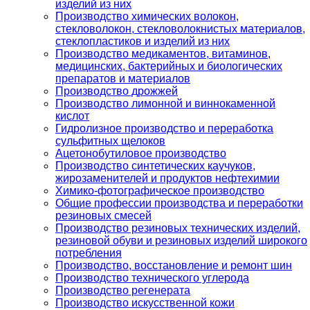
изделий из них
Производство химических волокон,
стекловолокон, стекловолокнистых материалов,
стеклопластиков и изделий из них
Производство медикаментов, витаминов,
медицинских, бактерийных и биологических
препаратов и материалов
Производство дрожжей
Производство лимонной и виннокаменной
кислот
Гидролизное производство и переработка
сульфитных щелоков
Ацетонобутиловое производство
Производство синтетических каучуков,
жирозаменителей и продуктов нефтехимии
Химико-фотографическое производство
Общие профессии производства и переработки
резиновых смесей
Производство резиновых технических изделий,
резиновой обуви и резиновых изделий широкого
потребления
Производство, восстановление и ремонт шин
Производство технического углерода
Производство регенерата
Производство искусственной кожи