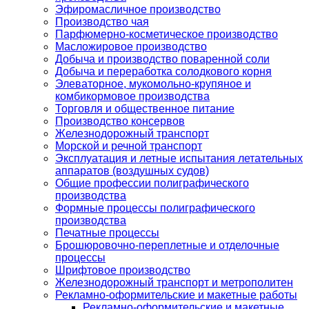
Эфиромасличное производство
Производство чая
Парфюмерно-косметическое производство
Масложировое производство
Добыча и производство поваренной соли
Добыча и переработка солодкового корня
Элеваторное, мукомольно-крупяное и
комбикормовое производства
Торговля и общественное питание
Производство консервов
Железнодорожный транспорт
Морской и речной транспорт
Эксплуатация и летные испытания летательных
аппаратов (воздушных судов)
Общие профессии полиграфического
производства
Формные процессы полиграфического
производства
Печатные процессы
Брошюровочно-переплетные и отделочные
процессы
Шрифтовое производство
Железнодорожный транспорт и метрополитен
Рекламно-оформительские и макетные работы
Рекламно-оформительские и макетные