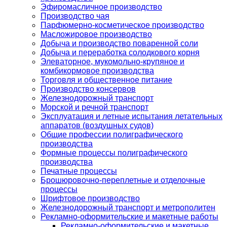
Эфиромасличное производство
Производство чая
Парфюмерно-косметическое производство
Масложировое производство
Добыча и производство поваренной соли
Добыча и переработка солодкового корня
Элеваторное, мукомольно-крупяное и
комбикормовое производства
Торговля и общественное питание
Производство консервов
Железнодорожный транспорт
Морской и речной транспорт
Эксплуатация и летные испытания летательных
аппаратов (воздушных судов)
Общие профессии полиграфического
производства
Формные процессы полиграфического
производства
Печатные процессы
Брошюровочно-переплетные и отделочные
процессы
Шрифтовое производство
Железнодорожный транспорт и метрополитен
Рекламно-оформительские и макетные работы
Рекламно-оформительские и макетные