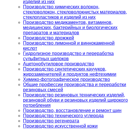
изделий из них
Производство химических волокон,
стекловолокон, стекловолокнистых материалов,
стеклопластиков и изделий из них
Производство медикаментов, витаминов,
медицинских, бактерийных и биологических
препаратов и материалов
Производство дрожжей
Производство лимонной и виннокаменной
кислот
Гидролизное производство и переработка
сульфитных щелоков
Ацетонобутиловое производство
Производство синтетических каучуков,
жирозаменителей и продуктов нефтехимии
Химико-фотографическое производство
Общие профессии производства и переработки
резиновых смесей
Производство резиновых технических изделий,
резиновой обуви и резиновых изделий широкого
потребления
Производство, восстановление и ремонт шин
Производство технического углерода
Производство регенерата
Производство искусственной кожи