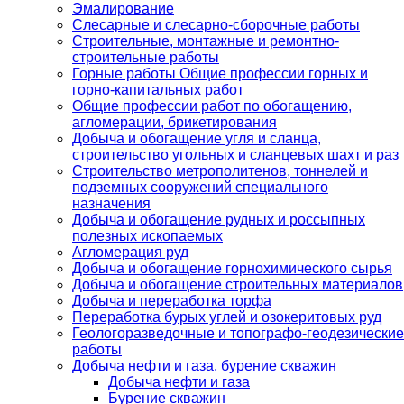
Эмалирование
Слесарные и слесарно-сборочные работы
Строительные, монтажные и ремонтно-
строительные работы
Горные работы Общие профессии горных и
горно-капитальных работ
Общие профессии работ по обогащению,
агломерации, брикетирования
Добыча и обогащение угля и сланца,
строительство угольных и сланцевых шахт и раз
Строительство метрополитенов, тоннелей и
подземных сооружений специального
назначения
Добыча и обогащение рудных и россыпных
полезных ископаемых
Агломерация руд
Добыча и обогащение горнохимического сырья
Добыча и обогащение строительных материалов
Добыча и переработка торфа
Переработка бурых углей и озокеритовых руд
Геологоразведочные и топографо-геодезические
работы
Добыча нефти и газа, бурение скважин
Добыча нефти и газа
Бурение скважин