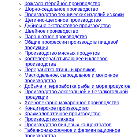
Кожгалантерейное производство
Шорно-седельное производство
Производство технических изделий из кожи
Щетинно-щеточное производство
Дубильно-экстрактовое производство
Швейное производство
Парашютное производство
Общие профессии производств пищевой
продукции
Производство мясных продуктов
Костеперерабатывающее и клеевое
производства
Переработка птицы и кроликов
Маслодельное, сыродельное и молочное
производства
Добыча и переработка рыбы и морепродуктов
Производство алкогольной и безалкогольной
продукции
Хлебопекарно-макаронное производство
Кондитерское производство
Крахмалопаточное производство
Производство сахара
Производство пищевых концентратов
Табачно-махорочное и ферментационное
производства