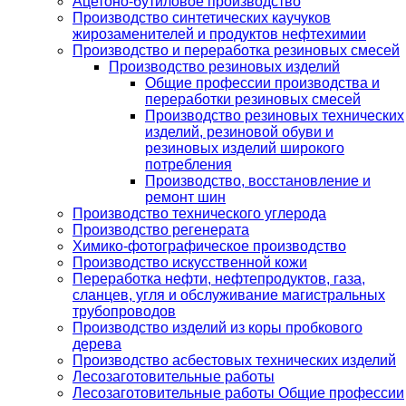
Ацетоно-бутиловое производство
Производство синтетических каучуков
жирозаменителей и продуктов нефтехимии
Производство и переработка резиновых смесей
Производство резиновых изделий
Общие профессии производства и
переработки резиновых смесей
Производство резиновых технических
изделий, резиновой обуви и
резиновых изделий широкого
потребления
Производство, восстановление и
ремонт шин
Производство технического углерода
Производство регенерата
Химико-фотографическое производство
Производство искусственной кожи
Переработка нефти, нефтепродуктов, газа,
сланцев, угля и обслуживание магистральных
трубопроводов
Производство изделий из коры пробкового
дерева
Производство асбестовых технических изделий
Лесозаготовительные работы
Лесозаготовительные работы Общие профессии