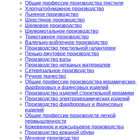
Общие профессии производства текстиля
Хлопчатобумажное производство
Льняное производство
Шерстяное производство
Шелковое производство
Шелкомотальное производство
Трикотажное производство
Валяльно-войлочное производство
Производство текстильной галантереи
Пенько-джутовое производство
Производство ваты
Производство нетканых материалов
Сетевязальное производство
Ручное ткачество
Общие профессии производства керамических,
фарфоровых и фаянсовых изделий
Производство изделий строительной керамики
Производство электрокерамических изделий
Производство фарфоровых и фаянсовых
изделий
Общие профессии производств легкой
промышленности
Кожевенное и кожсырьевое производства
Производство кожаной обуви
Меховое производство