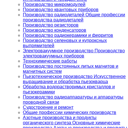
Производство микромодулей
Производство квантовых приборов
Производство радиодеталей Общие профессии
производства радиодеталей
Производство резисторов
Производство конденсаторов
Производство радиокерамики и ферритов
Производство селеновых и купроксных
выпрямителей
Электровакуумное производство Производство
электровакуумных приборов
Технохимические работы
Производство постоянных литых магнитов и
магнитных систем
Пьезотехническое производство Искусственное
выращивание и обработка пьезокварца
Обработка водорастворимых кристаллов и
пьезокерамики
Производство радиоаппаратуры и аппаратуры
проводной связи
Судостроение и ремонт
Общие профессии химических производств
Азотные производства и продукты
органического синтеза Основные химические
производства Азотные производства и продукты