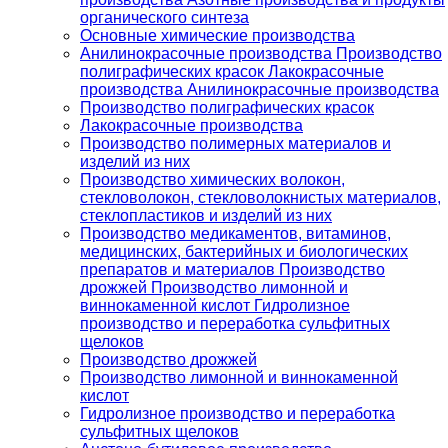
органического синтеза
Основные химические производства
Анилинокрасочные производства Производство
полиграфических красок Лакокрасочные
производства Анилинокрасочные производства
Производство полиграфических красок
Лакокрасочные производства
Производство полимерных материалов и
изделий из них
Производство химических волокон,
стекловолокон, стекловолокнистых материалов,
стеклопластиков и изделий из них
Производство медикаментов, витаминов,
медицинских, бактерийных и биологических
препаратов и материалов Производство
дрожжей Производство лимонной и
виннокаменной кислот Гидролизное
производство и переработка сульфитных
щелоков
Производство дрожжей
Производство лимонной и виннокаменной
кислот
Гидролизное производство и переработка
сульфитных щелоков