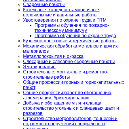
Сварочные работы
Котельные, холодноштамповочные,
волочильные и давильные работы
Удостоверения по охране труда и ПТМ
Программы обучения по пожарно-
техническому минимуму
Программа обучения по охране труда
Кузнечно-прессовые и термические работы
Механическая обработка металлов и других
материалов
Металлопокрытия и окраска
Слесарные и слесарно-сборочные работы
Эмалирование
Строительные, монтажные и ремонтно-
строительные работы
Общие профессии горных и горнокапитальных
работ
Общие профессии работ по обогащению,
агломерации, брикетированию
Добыча и обогащение угля и сланца,
строительство угольных и сланцевых шахт и
разрезов
Строительство метрополитенов, тоннелей и
подземных сооружений специального
назначения