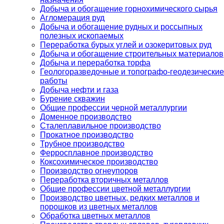
Добыча и обогащение горнохимического сырья
Агломерация руд
Добыча и обогащение рудных и россыпных
полезных ископаемых
Переработка бурых углей и озокеритовых руд
Добыча и обогащение строительных материалов
Добыча и переработка торфа
Геологоразведочные и топографо-геодезические
работы
Добыча нефти и газа
Бурение скважин
Общие профессии черной металлургии
Доменное производство
Сталеплавильное производство
Прокатное производство
Трубное производство
Ферросплавное производство
Коксохимическое производство
Производство огнеупоров
Переработка вторичных металлов
Общие профессии цветной металлургии
Производство цветных, редких металлов и
порошков из цветных металлов
Обработка цветных металлов