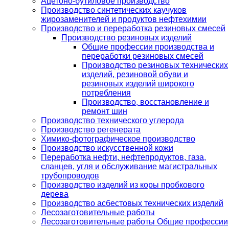
Ацетоно-бутиловое производство
Производство синтетических каучуков
жирозаменителей и продуктов нефтехимии
Производство и переработка резиновых смесей
Производство резиновых изделий
Общие профессии производства и
переработки резиновых смесей
Производство резиновых технических
изделий, резиновой обуви и
резиновых изделий широкого
потребления
Производство, восстановление и
ремонт шин
Производство технического углерода
Производство регенерата
Химико-фотографическое производство
Производство искусственной кожи
Переработка нефти, нефтепродуктов, газа,
сланцев, угля и обслуживание магистральных
трубопроводов
Производство изделий из коры пробкового
дерева
Производство асбестовых технических изделий
Лесозаготовительные работы
Лесозаготовительные работы Общие профессии