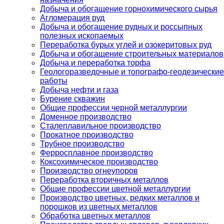
Добыча и обогащение горнохимического сырья
Агломерация руд
Добыча и обогащение рудных и россыпных
полезных ископаемых
Переработка бурых углей и озокеритовых руд
Добыча и обогащение строительных материалов
Добыча и переработка торфа
Геологоразведочные и топографо-геодезические
работы
Добыча нефти и газа
Бурение скважин
Общие профессии черной металлургии
Доменное производство
Сталеплавильное производство
Прокатное производство
Трубное производство
Ферросплавное производство
Коксохимическое производство
Производство огнеупоров
Переработка вторичных металлов
Общие профессии цветной металлургии
Производство цветных, редких металлов и
порошков из цветных металлов
Обработка цветных металлов