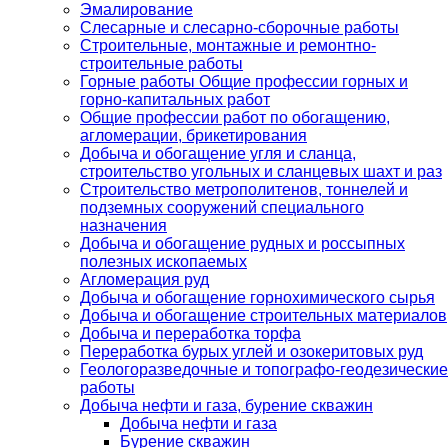
Эмалирование
Слесарные и слесарно-сборочные работы
Строительные, монтажные и ремонтно-
строительные работы
Горные работы Общие профессии горных и
горно-капитальных работ
Общие профессии работ по обогащению,
агломерации, брикетирования
Добыча и обогащение угля и сланца,
строительство угольных и сланцевых шахт и раз
Строительство метрополитенов, тоннелей и
подземных сооружений специального
назначения
Добыча и обогащение рудных и россыпных
полезных ископаемых
Агломерация руд
Добыча и обогащение горнохимического сырья
Добыча и обогащение строительных материалов
Добыча и переработка торфа
Переработка бурых углей и озокеритовых руд
Геологоразведочные и топографо-геодезические
работы
Добыча нефти и газа, бурение скважин
Добыча нефти и газа
Бурение скважин