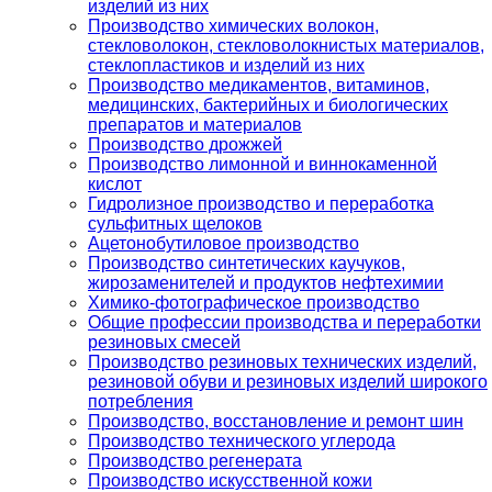
изделий из них
Производство химических волокон,
стекловолокон, стекловолокнистых материалов,
стеклопластиков и изделий из них
Производство медикаментов, витаминов,
медицинских, бактерийных и биологических
препаратов и материалов
Производство дрожжей
Производство лимонной и виннокаменной
кислот
Гидролизное производство и переработка
сульфитных щелоков
Ацетонобутиловое производство
Производство синтетических каучуков,
жирозаменителей и продуктов нефтехимии
Химико-фотографическое производство
Общие профессии производства и переработки
резиновых смесей
Производство резиновых технических изделий,
резиновой обуви и резиновых изделий широкого
потребления
Производство, восстановление и ремонт шин
Производство технического углерода
Производство регенерата
Производство искусственной кожи