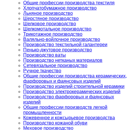
Общие профессии производства текстиля
Хлопчатобумажное производство
Льняное производство
Шерстяное производство
Шелковое производство
Шелкомотальное производство
Трикотажное производство
Валяльно-войлочное производство
Производство текстильной галантереи
Пенько-джутовое производство
Производство ваты
Производство нетканых материалов
Сетевязальное производство
Ручное ткачество
Общие профессии производства керамических,
фарфоровых и фаянсовых изделий
Производство изделий строительной керамики
Производство электрокерамических изделий
Производство фарфоровых и фаянсовых
изделий
Общие профессии производств легкой
промышленности
Кожевенное и кожсырьевое производства
Производство кожаной обуви
Меховое производство