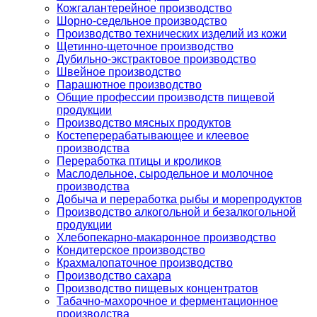
Кожгалантерейное производство
Шорно-седельное производство
Производство технических изделий из кожи
Щетинно-щеточное производство
Дубильно-экстрактовое производство
Швейное производство
Парашютное производство
Общие профессии производств пищевой
продукции
Производство мясных продуктов
Костеперерабатывающее и клеевое
производства
Переработка птицы и кроликов
Маслодельное, сыродельное и молочное
производства
Добыча и переработка рыбы и морепродуктов
Производство алкогольной и безалкогольной
продукции
Хлебопекарно-макаронное производство
Кондитерское производство
Крахмалопаточное производство
Производство сахара
Производство пищевых концентратов
Табачно-махорочное и ферментационное
производства