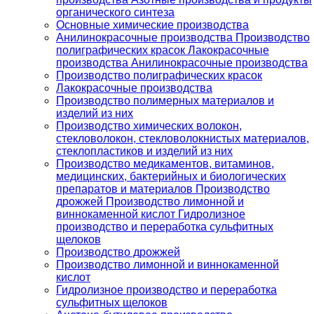
органического синтеза
Основные химические производства
Анилинокрасочные производства Производство
полиграфических красок Лакокрасочные
производства Анилинокрасочные производства
Производство полиграфических красок
Лакокрасочные производства
Производство полимерных материалов и
изделий из них
Производство химических волокон,
стекловолокон, стекловолокнистых материалов,
стеклопластиков и изделий из них
Производство медикаментов, витаминов,
медицинских, бактерийных и биологических
препаратов и материалов Производство
дрожжей Производство лимонной и
виннокаменной кислот Гидролизное
производство и переработка сульфитных
щелоков
Производство дрожжей
Производство лимонной и виннокаменной
кислот
Гидролизное производство и переработка
сульфитных щелоков