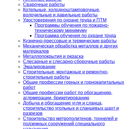
Сварочные работы
Котельные, холодноштамповочные,
волочильные и давильные работы
Удостоверения по охране труда и ПТМ
Программы обучения по пожарно-
техническому минимуму
Программа обучения по охране труда
Кузнечно-прессовые и термические работы
Механическая обработка металлов и других
материалов
Металлопокрытия и окраска
Слесарные и слесарно-сборочные работы
Эмалирование
Строительные, монтажные и ремонтно-
строительные работы
Общие профессии горных и горнокапитальных
работ
Общие профессии работ по обогащению,
агломерации, брикетированию
Добыча и обогащение угля и сланца,
строительство угольных и сланцевых шахт и
разрезов
Строительство метрополитенов, тоннелей и
подземных сооружений специального
назначения