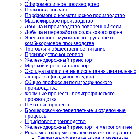
Эфиромасличное производство
Производство чая
Парфюмерно-косметическое производство
Масложировое производство
Добыча и производство поваренной соли
Добыча и переработка солодкового корня
Элеваторное, мукомольно-крупяное и
комбикормовое производства
Торговля и общественное питание
Производство консервов
Железнодорожный транспорт
Морской и речной транспорт
Эксплуатация и летные испытания летательных
аппаратов (воздушных судов)
Общие профессии полиграфического
производства
Формные процессы полиграфического
производства
Печатные процессы
Брошюровочно-переплетные и отделочные
процессы
Шрифтовое производство
Железнодорожный транспорт и метрополитен
Рекламно-оформительские и макетные работы
Рекламно-оформительские и макетные