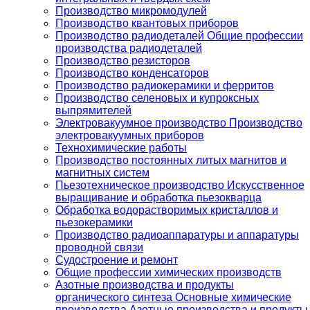
Производство микромодулей
Производство квантовых приборов
Производство радиодеталей Общие профессии
производства радиодеталей
Производство резисторов
Производство конденсаторов
Производство радиокерамики и ферритов
Производство селеновых и купроксных
выпрямителей
Электровакуумное производство Производство
электровакуумных приборов
Технохимические работы
Производство постоянных литых магнитов и
магнитных систем
Пьезотехническое производство Искусственное
выращивание и обработка пьезокварца
Обработка водорастворимых кристаллов и
пьезокерамики
Производство радиоаппаратуры и аппаратуры
проводной связи
Судостроение и ремонт
Общие профессии химических производств
Азотные производства и продукты
органического синтеза Основные химические
производства Азотные производства и продукты