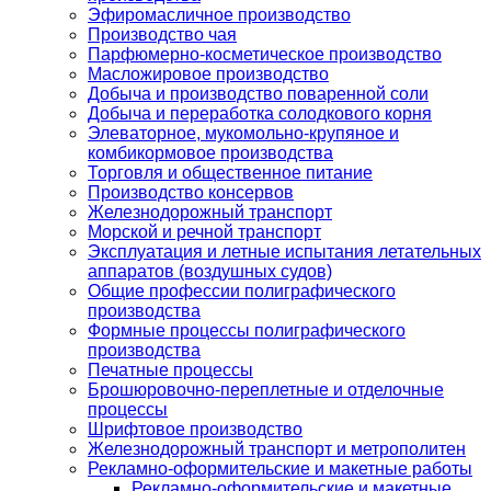
Эфиромасличное производство
Производство чая
Парфюмерно-косметическое производство
Масложировое производство
Добыча и производство поваренной соли
Добыча и переработка солодкового корня
Элеваторное, мукомольно-крупяное и
комбикормовое производства
Торговля и общественное питание
Производство консервов
Железнодорожный транспорт
Морской и речной транспорт
Эксплуатация и летные испытания летательных
аппаратов (воздушных судов)
Общие профессии полиграфического
производства
Формные процессы полиграфического
производства
Печатные процессы
Брошюровочно-переплетные и отделочные
процессы
Шрифтовое производство
Железнодорожный транспорт и метрополитен
Рекламно-оформительские и макетные работы
Рекламно-оформительские и макетные