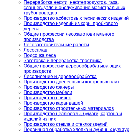
Переработка нефти, нефтепродуктов, газа,
сланцев, угля и обслуживание магистральных
трубопроводов
Производство асбестовых технических изделий
Производство изделий из коры пробкового
дерева
Общие профессии лесозаготовительного
производства
Лесозаготовительные работы
Лесосплав
Подсочка леса
Заготовка и переработка тростника
Общие профессии деревообрабатывающих
производств
Лесопиление и деревообработка
Производство древесных и костровых плит
Производство фанеры
Производство мебели
Производство спичек
Производство карандашей
Производство строительных материалов
Производство целлюлозы, бумаги, картона и
изделий из них
Производство стекла и стеклоизделий
Первичная обработка хлопка и лубяных культур