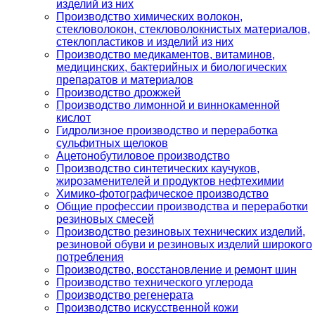
изделий из них
Производство химических волокон,
стекловолокон, стекловолокнистых материалов,
стеклопластиков и изделий из них
Производство медикаментов, витаминов,
медицинских, бактерийных и биологических
препаратов и материалов
Производство дрожжей
Производство лимонной и виннокаменной
кислот
Гидролизное производство и переработка
сульфитных щелоков
Ацетонобутиловое производство
Производство синтетических каучуков,
жирозаменителей и продуктов нефтехимии
Химико-фотографическое производство
Общие профессии производства и переработки
резиновых смесей
Производство резиновых технических изделий,
резиновой обуви и резиновых изделий широкого
потребления
Производство, восстановление и ремонт шин
Производство технического углерода
Производство регенерата
Производство искусственной кожи