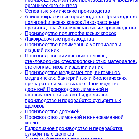
органического синтеза
Основные химические производства
Анилинокрасочные производства Производство
полиграфических красок Лакокрасочные
производства Анилинокрасочные производства
Производство полиграфических красок
Лакокрасочные производства
Производство полимерных материалов и
изделий из них
Производство химических волокон,
стекловолокон, стекловолокнистых материалов,
стеклопластиков и изделий из них
Производство медикаментов, витаминов,
медицинских, бактерийных и биологических
препаратов и материалов Производство
дрожжей Производство лимонной и
виннокаменной кислот Гидролизное
производство и переработка сульфитных
щелоков
Производство дрожжей
Производство лимонной и виннокаменной
кислот
Гидролизное производство и переработка
сульфитных щелоков