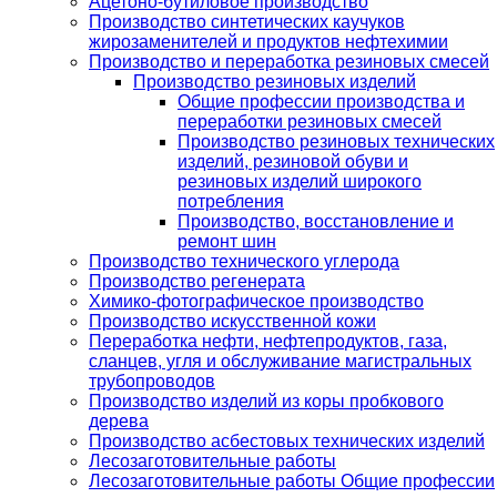
Ацетоно-бутиловое производство
Производство синтетических каучуков
жирозаменителей и продуктов нефтехимии
Производство и переработка резиновых смесей
Производство резиновых изделий
Общие профессии производства и
переработки резиновых смесей
Производство резиновых технических
изделий, резиновой обуви и
резиновых изделий широкого
потребления
Производство, восстановление и
ремонт шин
Производство технического углерода
Производство регенерата
Химико-фотографическое производство
Производство искусственной кожи
Переработка нефти, нефтепродуктов, газа,
сланцев, угля и обслуживание магистральных
трубопроводов
Производство изделий из коры пробкового
дерева
Производство асбестовых технических изделий
Лесозаготовительные работы
Лесозаготовительные работы Общие профессии