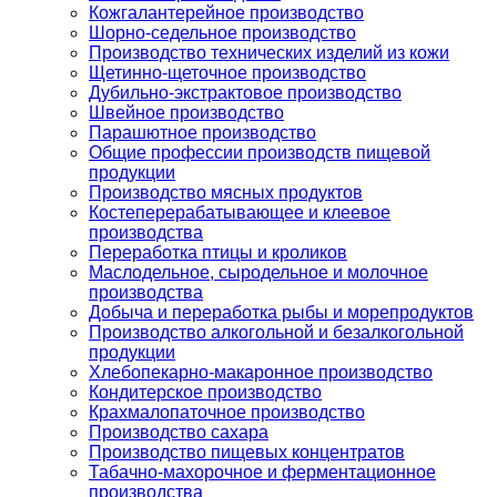
Кожгалантерейное производство
Шорно-седельное производство
Производство технических изделий из кожи
Щетинно-щеточное производство
Дубильно-экстрактовое производство
Швейное производство
Парашютное производство
Общие профессии производств пищевой
продукции
Производство мясных продуктов
Костеперерабатывающее и клеевое
производства
Переработка птицы и кроликов
Маслодельное, сыродельное и молочное
производства
Добыча и переработка рыбы и морепродуктов
Производство алкогольной и безалкогольной
продукции
Хлебопекарно-макаронное производство
Кондитерское производство
Крахмалопаточное производство
Производство сахара
Производство пищевых концентратов
Табачно-махорочное и ферментационное
производства